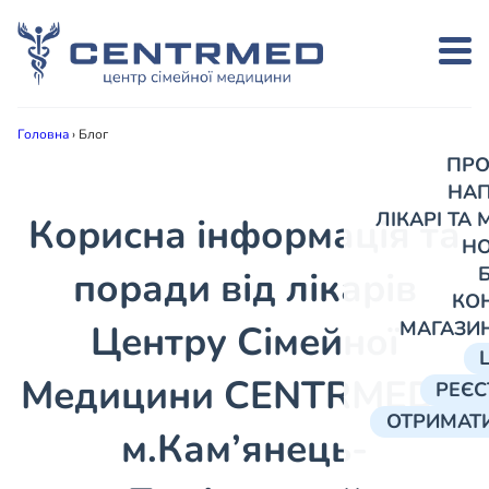
Головна
›
Блог
ПРО
НА
ЛІКАРІ ТА
Корисна інформація та
Н
поради від лікарів
КО
МАГАЗИ
Центру Сімейної
Медицини CENTRMED в
РЕЄС
ОТРИМАТИ
м.Кам’янець-