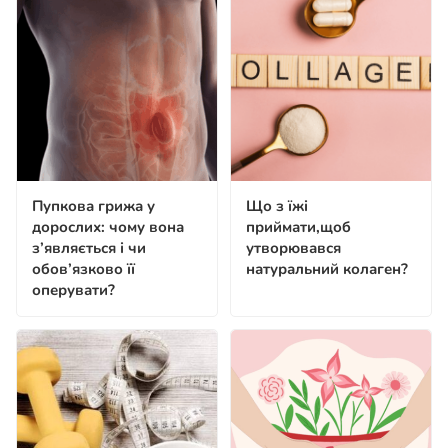
Пупкова грижа у
Що з їжі
дорослих: чому вона
приймати,щоб
з’являється і чи
утворювався
обов’язково її
натуральний колаген?
оперувати?