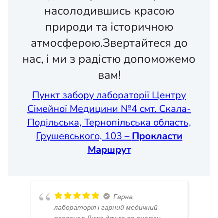
насолодившись красою
природи та історичною
атмосферою.
Звертайтеся до
нас, і ми з радістю допоможемо
вам!
Пункт забору лабораторії Центру
Сімейної Медицини №4 смт. Скала-
Подільська, Тернопільська область,
Грушевського, 103 –
Прокласти
Маршрут
Гарна
лабораторія і гарний медичний
персонал.Дуже дякую за аналізи.