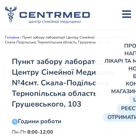
Головна
›
Пункт забору лабораторії Центру Сімейної Медицини №4смт.
Скала-Подільська, Тернопільська область, Грушевського, 103
ПРО
НА
Пункт забору лабораторії
ЛІКАРІ ТА
Н
Центру Сімейної Медицини
№4
смт. Скала-Подільська,
КО
МАГАЗИ
Тернопільська область,
Грушевського, 103
РЕЄС
ОТРИМАТИ
Години роботи
Пн-Пт
8:00-12:00