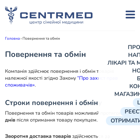
Головна
›
Повернення та обмін
ПРО
Повернення та обмін
НА
ЛІКАРІ ТА
Н
Компанія здійснює повернення і обмін товарів
належної якості згідно Закону
“Про захист прав
споживачів»
.
КО
МАГАЗИ
Строки повернення і обміну
РЕЄС
Повернення та обмін товарів можливий протягом
14
днів
після отримання товару покупцем.
ОТРИМАТИ
Зворотня доставка товарів
здійснюється за