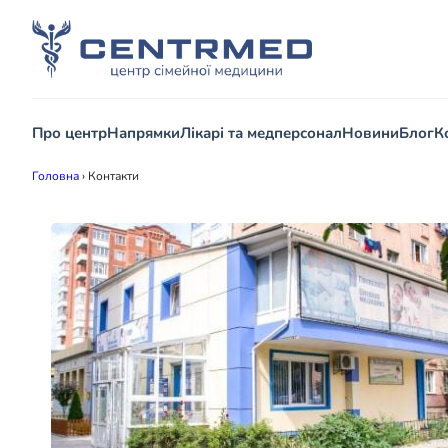
Про центр
Напрямки
Лікарі та медперсонал
Новини
Блог
К
Головна
›
Контакти