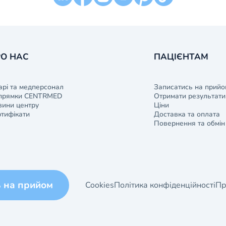
О НАС
ПАЦІЄНТАМ
арі та медперсонал
Записатись на прийо
прямки CENTRMED
Отримати результати 
ини центру
Ціни
тифікати
Доставка та оплата
Повернення та обмін
ь на прийом
Cookies
Політика конфіденційності
Пр