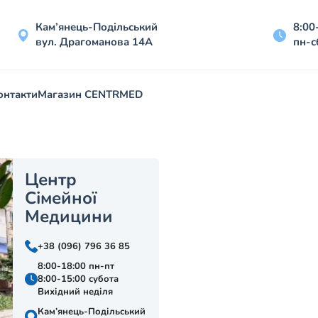
Кам’янець-Подільський
8:00
вул. Драгоманова 14А
пн-с
онтакти
Магазин CENTRMED
Центр
Сімейної
Медицини
+38 (096) 796 36 85
8:00-18:00 пн-пт
8:00-15:00 субота
Вихідний неділя
Кам’янець-Подільський