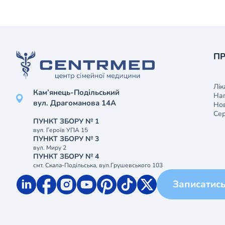
ПР
Лік
Кам’янець-Подільський
На
вул. Драгоманова 14А
Нов
Сер
ПУНКТ ЗБОРУ № 1
вул. Героїв УПА 15
ПУНКТ ЗБОРУ № 3
вул. Миру 2
ПУНКТ ЗБОРУ № 4
смт. Скала-Подільська, вул.Грушевського 103
Записатис