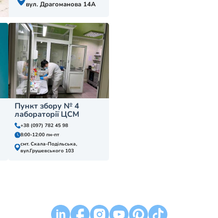
вул. Драгоманова 14А
Пункт збору № 4
лабораторії ЦСМ
+38 (097) 782 45 98
8:00-12:00 пн-пт
смт. Скала-Подільська,
вул.Грушевського 103