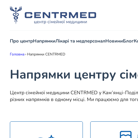
Про центр
Напрямки
Лікарі та медперсонал
Новини
Блог
К
Головна
›
Напрямки CENTRMED
Напрямки центру сі
Центр сімейної медицини CENTRMED у Кам’янці-Поділь
різних напрямків в одному місці. Ми працюємо для тог