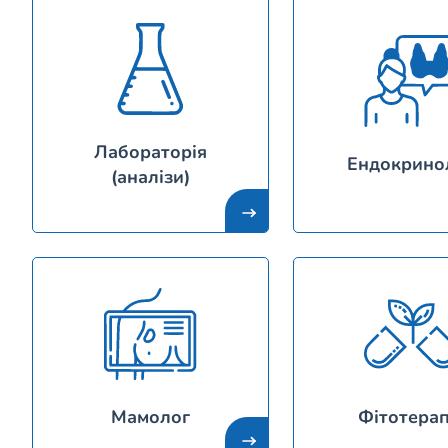
Лабораторія
Ендокрино
(аналізи)
Мамолог
Фітотерап