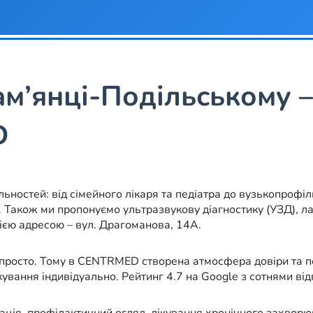
ам’янці-Подільському –
D
ьностей: від сімейного лікаря та педіатра до вузькопрофіл
. Також ми пропонуємо ультразвукову діагностику (УЗД), л
ією адресою – вул. Драгоманова, 14А.
 просто. Тому в CENTRMED створена атмосфера довіри та по
кування індивідуально. Рейтинг 4.7 на Google з сотнями ві