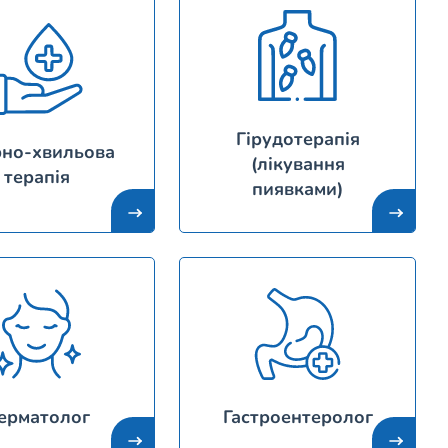
Гірудотерапія
рно-хвильова
(лікування
терапія
пиявками)
ерматолог
Гастроентеролог