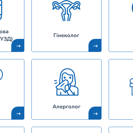
ова
Гінеколог
(УЗД)
Алерголог