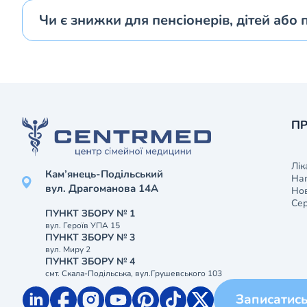
Чи є знижки для пенсіонерів, дітей або 
ПР
Лік
Кам’янець-Подільський
На
вул. Драгоманова 14А
Нов
Сер
ПУНКТ ЗБОРУ № 1
вул. Героїв УПА 15
ПУНКТ ЗБОРУ № 3
вул. Миру 2
ПУНКТ ЗБОРУ № 4
смт. Скала-Подільська, вул.Грушевського 103
Записатис