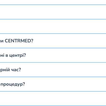
ини CENTRMED?
і в центрі?
ірній час?
і процедур?