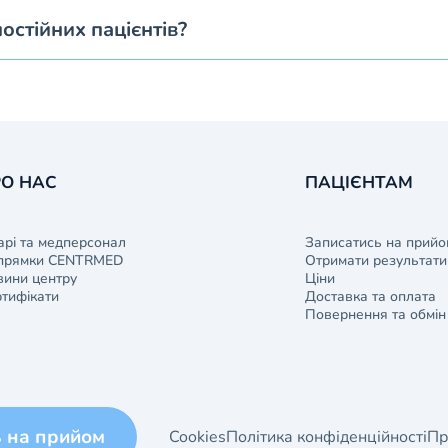
постійних пацієнтів?
О НАС
ПАЦІЄНТАМ
арі та медперсонал
Записатись на прийо
прямки CENTRMED
Отримати результати 
ини центру
Ціни
тифікати
Доставка та оплата
Повернення та обмін
ь на прийом
Cookies
Політика конфіденційності
Пр