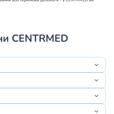
рювання або термінова допомога – у CENTRMED ви
цини CENTRMED