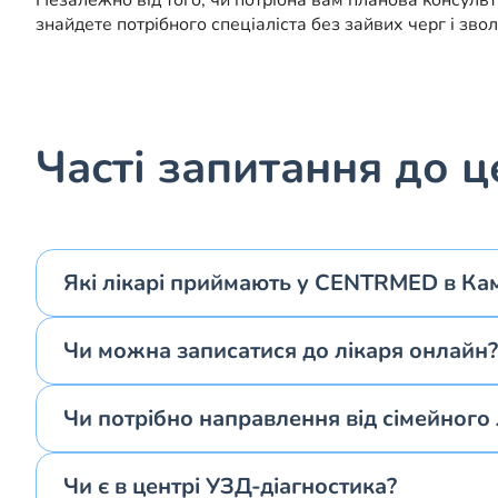
Незалежно від того, чи потрібна вам планова консуль
знайдете потрібного спеціаліста без зайвих черг і звол
Часті запитання до 
Які лікарі приймають у CENTRMED в Ка
Чи можна записатися до лікаря онлайн?
Чи потрібно направлення від сімейного л
Чи є в центрі УЗД-діагностика?