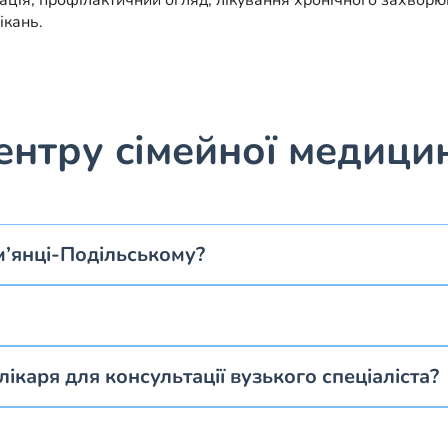
тація, профілактичний огляд, лікування хронічного захво
ікань.
центру сімейної меди
м’янці-Подільському?
ікаря для консультації вузького спеціаліста?