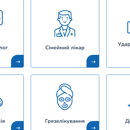
Уда
лог
Сімейний лікар
ія
Грязелікування
Д