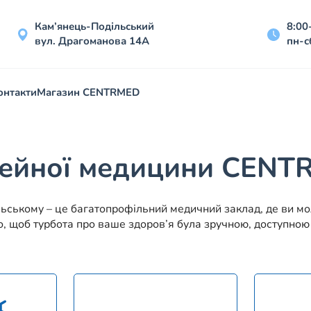
Кам’янець-Подільський
8:00
вул. Драгоманова 14А
пн-с
онтакти
Магазин CENTRMED
мейної медицини CEN
ському – це багатопрофільний медичний заклад, де ви мож
о, щоб турбота про ваше здоров’я була зручною, доступною