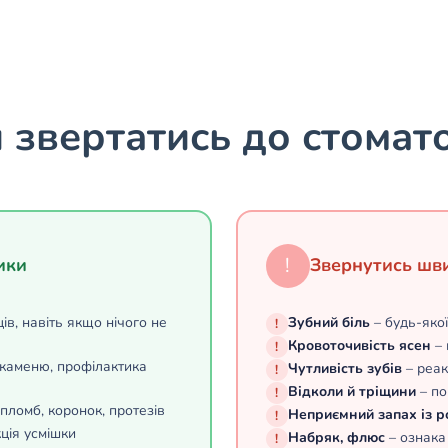
 звертатись до стомат
!
ики
Звернутись шв
ців, навіть якщо нічого не
Зубний біль
– будь-якої
!
Кровоточивість ясен
– 
!
 каменю, профілактика
Чутливість зубів
– реак
!
Відколи й тріщини
– по
!
пломб, коронок, протезів
Неприємний запах із р
!
ція усмішки
Набряк, флюс
– ознака
!