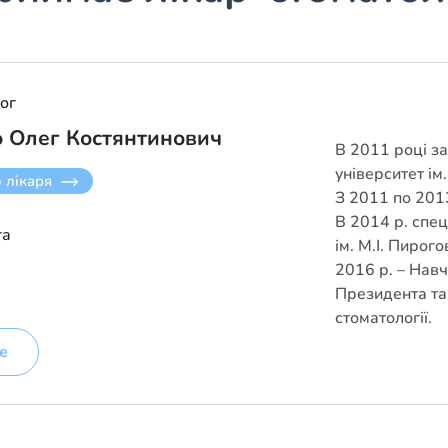
ог
о Олег Костянтинович
В 2011 році з
університет ім
о лікаря
З 2011 по 2013
В 2014 р. спец
га
ім. М.І. Пирого
2016 р. – Навч
Президента та
стоматології.
е