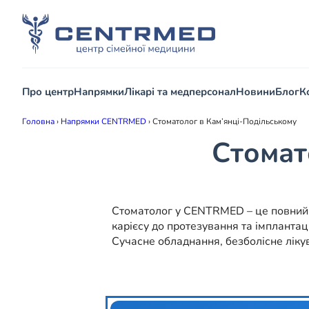
Про центр
Напрямки
Лікарі та медперсонал
Новини
Блог
К
Головна
›
Напрямки CENTRMED
›
Стоматолог в Кам’янці-Подільському
Стомат
Стоматолог у CENTRMED – це повний сп
карієсу до протезування та імплантаці
Сучасне обладнання, безболісне ліку