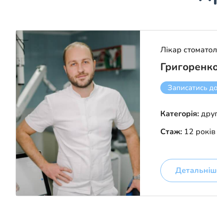
Лікар стоматол
Григоренк
Записатись д
Категорія:
дру
Стаж:
12 років
Детальніш