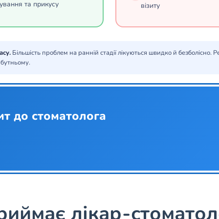
ування та прикусу
візиту
асу.
Більшість проблем на ранній стадії лікуються швидко й безболісно. 
йбутньому.
ит до стоматолога
риймає лікар-стоматол