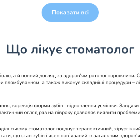
Показати всі
Що лікує стоматолог
олю, а й повний догляд за здоров’ям ротової порожнини. Ст
би пломбуванням, а також виконує складніші процедури – л
ання, корекція форми зубів і відновлення усмішки. Завдяк
ктичний огляд раз на півроку дозволяє виявити проблеми на
ільському стоматолог поєднує терапевтичний, хірургічний
ятати, що стан зубів і ясен повʼязаний із загальним здоров’