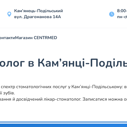
Кам’янець-Подільський
8:00
вул. Драгоманова 14А
пн-с
онтакти
Магазин CENTRMED
олог в Кам’янці-Поділ
ектр стоматологічних послуг у Кам’янці-Подільському: від
ї зубів.
вання й досвідчений лікар-стоматолог. Записатися можна 