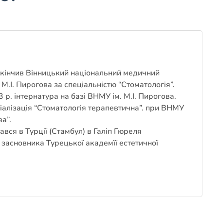
акінчив Вінницький національний медичний
. М.І. Пирогова за спеціальністю “Стоматологія”.
 р. інтернатура на базі ВНМУ ім. М.І. Пирогова.
іалізація “Стоматологія терапевтична”. при ВНМУ
ва”.
ався в Турції (Стамбул) в Галіп Гюреля
 засновника Турецької академїї естетичної