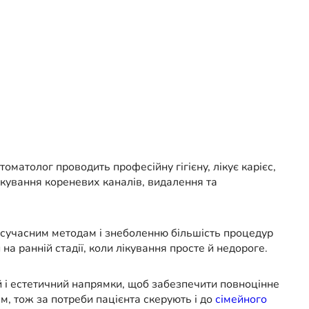
оматолог проводить професійну гігієну, лікує карієс,
ікування кореневих каналів, видалення та
и сучасним методам і знеболенню більшість процедур
 ранній стадії, коли лікування просте й недороге.
 і естетичний напрямки, щоб забезпечити повноцінне
ям, тож за потреби пацієнта скерують і до
сімейного