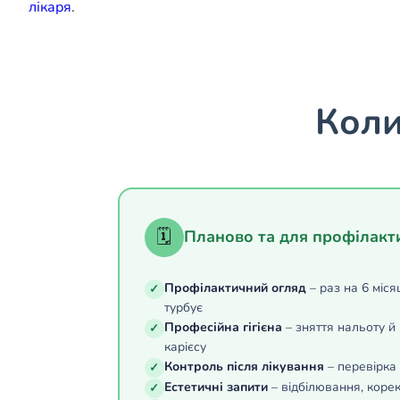
лікаря
.
Коли
🗓
Планово та для профілакт
Профілактичний огляд
– раз на 6 міся
✓
турбує
Професійна гігієна
– зняття нальоту й
✓
карієсу
Контроль після лікування
– перевірка 
✓
Естетичні запити
– відбілювання, корек
✓