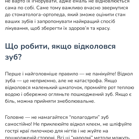
не варто їх ігнорувати, адже емаль не відновлюється
сама по собі. Саме тому важливо вчасно звернутися
до стоматолога-ортопеда, який зможе оцінити стан
ваших зубів і запропонувати найкращий спосіб
лікування, щоб зберегти їх здоров’я та красу.
Що робити, якщо відколовся
зуб?
Перше і найголовніше правило — не панікуйте! Відкол
зуба — це неприємно, але не катастрофа. Якщо
відколовся маленький шматочок, промийте рот теплою
водою і обережно огляньте пошкоджений зуб. Якщо є
біль, можна прийняти знеболювальне.
Головне — не намагайтеся “полагодити” зуб
самостійно! Не приклеюйте відкол клеєм, не шліфуйте
гострі краї пилочкою для нігтів і не жуйте на
пошкодженій стороні. Всі ці “народні” методи можуть