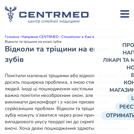
Головна
›
Напрямки CENTRMED
›
Стоматолог в Кам’янці-Подільському
›
Відколи та тріщини на емалі зубів
ПРО
Відколи та тріщини на емалі
НА
зубів
ЛІКАРІ ТА
Н
Помітили маленькі тріщинки або відколи на зубах? Це
досить поширена проблема, з якою стикаються багато
КО
людей. Іноді ці пошкодження настільки дрібні, що їх
МАГАЗИ
важко помітити неозброєним оком, але вони можуть
викликати дискомфорт і з часом призвести до
РЕЄС
серйозніших проблем. Відколи та тріщини на емалі
зубів можуть з’явитися через різні причини — від
ОТРИМАТИ
випадкового укусу твердої їжі до скрипіння зубами
вночі. Хоча деякі пошкодження здаються незначними,