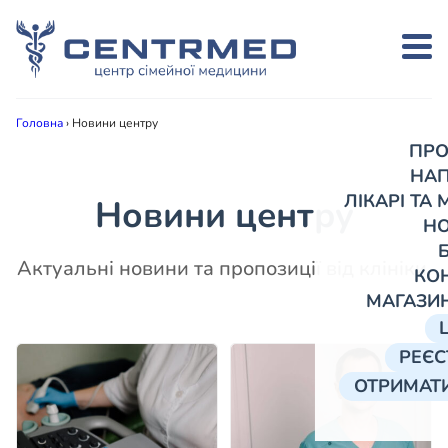
Головна
›
Новини центру
ПРО
НА
ЛІКАРІ ТА
Новини центру
Н
Актуальні новини та пропозиції від клініки.
КО
МАГАЗИ
РЕЄС
ОТРИМАТИ