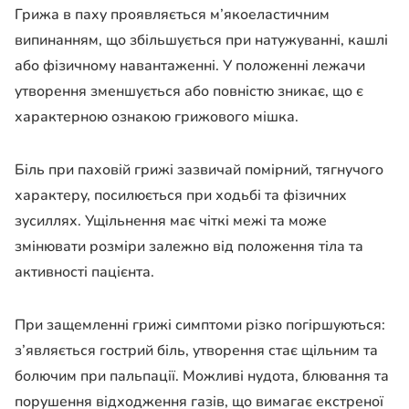
Грижа в паху проявляється м’якоеластичним
випинанням, що збільшується при натужуванні, кашлі
або фізичному навантаженні. У положенні лежачи
утворення зменшується або повністю зникає, що є
характерною ознакою грижового мішка.
Біль при паховій грижі зазвичай помірний, тягнучого
характеру, посилюється при ходьбі та фізичних
зусиллях. Ущільнення має чіткі межі та може
змінювати розміри залежно від положення тіла та
активності пацієнта.
При защемленні грижі симптоми різко погіршуються:
з’являється гострий біль, утворення стає щільним та
болючим при пальпації. Можливі нудота, блювання та
порушення відходження газів, що вимагає екстреної