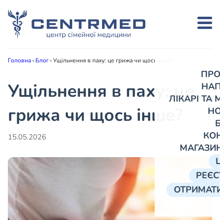
Головна
›
Блог
›
Ущільнення в паху: це грижа чи щось інше?
ПРО
Ущільнення в паху: це
НА
ЛІКАРІ ТА
грижа чи щось інше?
Н
КО
15.05.2026
МАГАЗИ
РЕЄС
ОТРИМАТИ