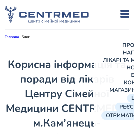
Головна
›
Блог
ПРО
НА
ЛІКАРІ ТА
Корисна інформація та
Н
поради від лікарів
КО
МАГАЗИ
Центру Сімейної
Медицини CENTRMED в
РЕЄС
ОТРИМАТИ
м.Кам’янець-