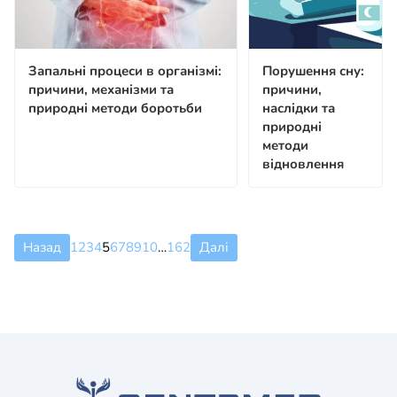
Запальні процеси в організмі:
Порушення сну:
причини, механізми та
причини,
природні методи боротьби
наслідки та
природні
методи
відновлення
Назад
1
2
3
4
5
6
7
8
9
10
…
162
Далі