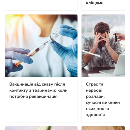
кліщами
Вакцинація від сказу після
Стрес та
контакту з тваринами: коли
нервові
потрібна ревакцинація
розлади:
сучасні виклики
психічного
здоров’я