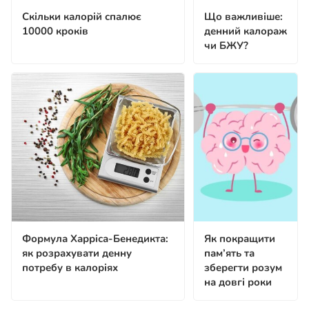
Скільки калорій спалює
Що важливіше:
10000 кроків
денний калораж
чи БЖУ?
Формула Харріса-Бенедикта:
Як покращити
як розрахувати денну
пам’ять та
потребу в калоріях
зберегти розум
на довгі роки