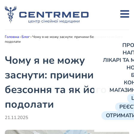
Головна
›
Блог
›
Чому я не можу заснути: причини безсоння та як його
подолати
ПРО
НА
Чому я не можу
ЛІКАРІ ТА
Н
заснути: причини
КО
безсоння та як його
МАГАЗИ
подолати
РЕЄС
ОТРИМАТИ
21.11.2025