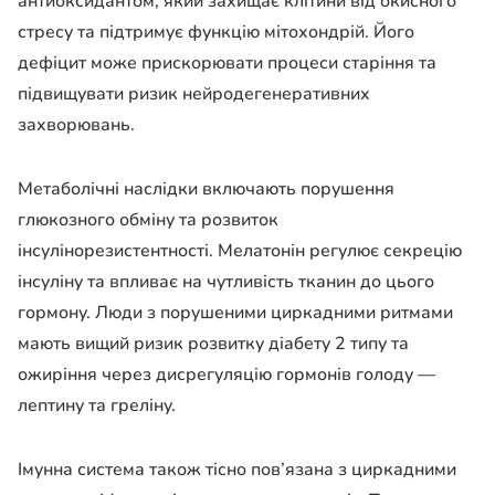
антиоксидантом, який захищає клітини від окисного
стресу та підтримує функцію мітохондрій. Його
дефіцит може прискорювати процеси старіння та
підвищувати ризик нейродегенеративних
захворювань.
Метаболічні наслідки включають порушення
глюкозного обміну та розвиток
інсулінорезистентності. Мелатонін регулює секрецію
інсуліну та впливає на чутливість тканин до цього
гормону. Люди з порушеними циркадними ритмами
мають вищий ризик розвитку діабету 2 типу та
ожиріння через дисрегуляцію гормонів голоду —
лептину та греліну.
Імунна система також тісно пов’язана з циркадними