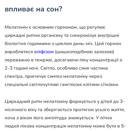
впливає на сон?
Мелатонін є основним гормоном, що регулює
циркадні ритми організму та синхронізує внутрішні
біологічні годинники з циклом день-ніч. Цей гормон
вироблятеся
епіфізом
(шишкоподібною залозою)
переважно в темряві, досягаючи піку концентрації о
2-3 годині ночі. Світло, особливо синя частина
спектра, пригнічує синтез мелатоніну через
спеціальні світлочутливі гангліозні клітини сітківки.
Циркадний ритм мелатоніну формується у дітей до 3-
місячного віку та зберігається протягом усього життя,
хоча з віком його амплітуда знижується. У літніх
людей пікова концентрація мелатоніну може бути в 5-