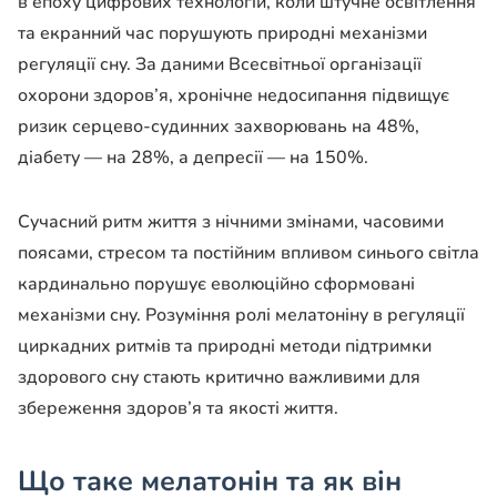
в епоху цифрових технологій, коли штучне освітлення
та екранний час порушують природні механізми
регуляції сну. За даними Всесвітньої організації
охорони здоров’я, хронічне недосипання підвищує
ризик серцево-судинних захворювань на 48%,
діабету — на 28%, а депресії — на 150%.
Сучасний ритм життя з нічними змінами, часовими
поясами, стресом та постійним впливом синього світла
кардинально порушує еволюційно сформовані
механізми сну. Розуміння ролі мелатоніну в регуляції
циркадних ритмів та природні методи підтримки
здорового сну стають критично важливими для
збереження здоров’я та якості життя.
Що таке мелатонін та як він