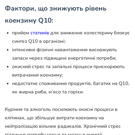
Фактори, що знижують рівень
коензиму Q10:
прийом
статинів
для зниження холестерину блокує
синтез Q10 в організмі;
інтенсивні фізичні навантаження виснажують
запаси через підвищені енергетичні потреби;
окисний стрес та запальні процеси прискорюють
витрачання коензиму;
недостатнє споживання продуктів, багатих на Q10,
як жирна риба, м’ясо та горіхи.
Куріння та алкоголь посилюють окисні процеси в
клітинах, що збільшує витрати коензиму на
нейтралізацію вільних радикалів. Хронічний стрес
підвищує потребу серця та мозку в енергії,