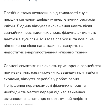
Постійна втома незалежно від тривалості сну є
першим сигналом дефіциту енергетичних ресурсів
клітин. Людина відчуває виснаження навіть після
звичайних повсякденних справ, фізична активність
дається з зусиллям. М’язова слабкість та повільне
відновлення після навантажень вказують на
недостатнє енергопостачання м’язових тканин.
Серцеві симптоми включають прискорене серцебиття
при незначних навантаженнях, задишку при підйомі
сходами, відчуття перебоїв у роботі серця.
Погіршення переносимості фізичних вправ та
необхідність частих перерв під час звичайної
активності свідчать про енергетичний дефіцит