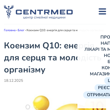
Головна
›
Блог
›
Коензим Q10: енергія для серця та молодість організму
ПРО
Коензим Q10: енергія
НА
ЛІКАРІ ТА
для серця та молодість
Н
організму
КО
МАГАЗИ
18.12.2025
РЕЄС
ОТРИМАТИ