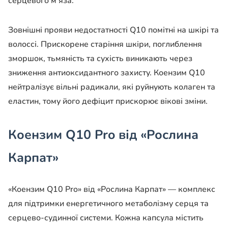
серцевого м’яза.
Зовнішні прояви недостатності Q10 помітні на шкірі та
волоссі. Прискорене старіння шкіри, поглиблення
зморшок, тьмяність та сухість виникають через
зниження антиоксидантного захисту. Коензим Q10
нейтралізує вільні радикали, які руйнують колаген та
еластин, тому його дефіцит прискорює вікові зміни.
Коензим Q10 Pro від «Рослина
Карпат»
«Коензим Q10 Pro» від «Рослина Карпат» — комплекс
для підтримки енергетичного метаболізму серця та
серцево-судинної системи. Кожна капсула містить