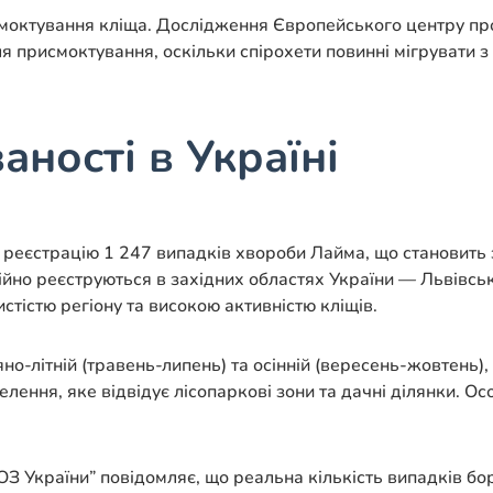
исмоктування кліща. Дослідження Європейського центру п
ля присмоктування, оскільки спірохети повинні мігрувати
ності в Україні
є реєстрацію 1 247 випадків хвороби Лайма, що становить
йно реєструються в західних областях України — Львівські
истістю регіону та високою активністю кліщів.
но-літній (травень-липень) та осінній (вересень-жовтень),
ення, яке відвідує лісопаркові зони та дачні ділянки. Ос
 України” повідомляє, що реальна кількість випадків бор