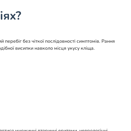
іях?
й перебіг без чіткої послідовності симптомів. Рання
дібної висипки навколо місця укусу кліща.
лятися множинні вторинні еритеми, неврологічні