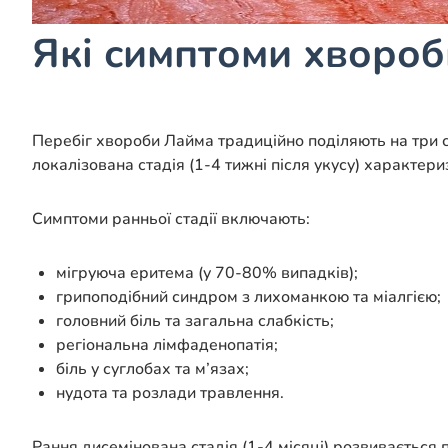
Які симптоми хвороби
Перебіг хвороби Лайма традиційно поділяють на три ст
локалізована стадія (1-4 тижні після укусу) характер
Симптоми ранньої стадії включають:
мігруюча еритема (у 70-80% випадків);
грипоподібний синдром з лихоманкою та міалгією;
головний біль та загальна слабкість;
регіональна лімфаденопатія;
біль у суглобах та м’язах;
нудота та розлади травлення.
Рання дисемінована стадія (1-4 місяці) розвивається