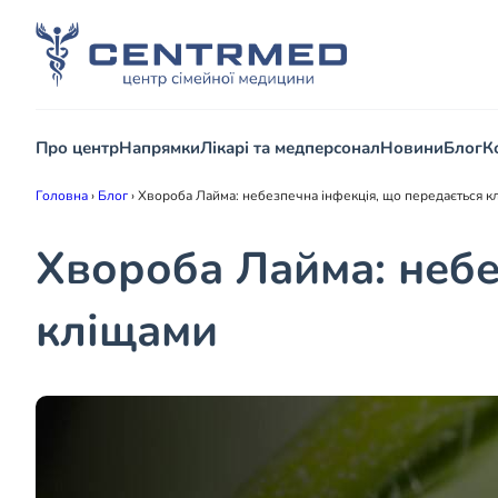
Про центр
Напрямки
Лікарі та медперсонал
Новини
Блог
К
Головна
›
Блог
›
Хвороба Лайма: небезпечна інфекція, що передається к
Хвороба Лайма: небе
кліщами