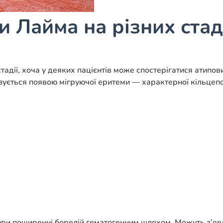
 Лайма на різних стад
адії, хоча у деяких пацієнтів може спостерігатися атипови
изується появою мігруючої еритеми — характерної кільцепо
 при поширенні борелій гематогенним шляхом. Можуть з’яв