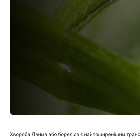
Хвороба Лайма або бореліоз є найпоширенішим трансм