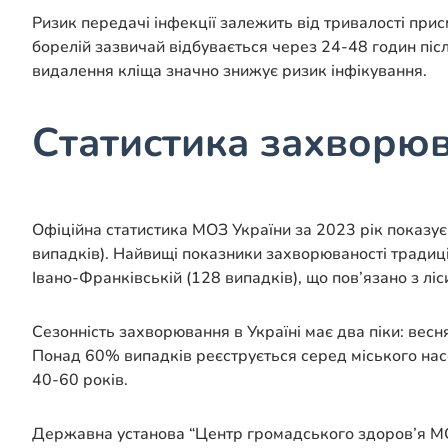
Ризик передачі інфекції залежить від тривалості пр
борелій зазвичай відбувається через 24-48 годин піс
видалення кліща значно знижує ризик інфікування.
Статистика захворюва
Офіційна статистика МОЗ України за 2023 рік показу
випадків). Найвищі показники захворюваності традиці
Івано-Франківській (128 випадків), що пов’язано з ліс
Сезонність захворювання в Україні має два піки: весня
Понад 60% випадків реєструється серед міського насел
40-60 років.
Державна установа “Центр громадського здоров’я МОЗ