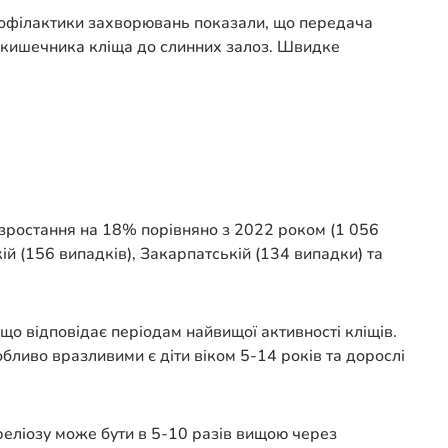
рофілактики захворювань показали, що передача
 з кишечника кліща до слинних залоз. Швидке
 зростання на 18% порівняно з 2022 роком (1 056
й (156 випадків), Закарпатській (134 випадки) та
 що відповідає періодам найвищої активності кліщів.
обливо вразливими є діти віком 5-14 років та дорослі
еліозу може бути в 5-10 разів вищою через