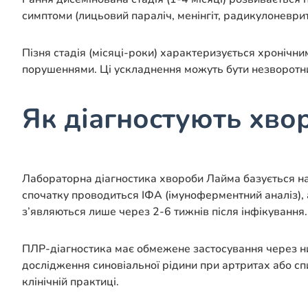
симптоми (лицьовий параліч, менінгіт, радикулоневрит)
Пізня стадія (місяці-роки) характеризується хронічн
порушеннями. Ці ускладнення можуть бути незворотним
Як діагностують хво
Лабораторна діагностика хвороби Лайма базується на
спочатку проводиться ІФА (імуноферментний аналіз), 
з’являються лише через 2-6 тижнів після інфікування.
ПЛР-діагностика має обмежене застосування через низ
дослідження синовіальної рідини при артритах або с
клінічній практиці.