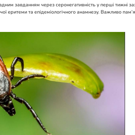
ладним завданням через серонегативність у перші тижні з
чої еритеми та епідеміологічного анамнезу. Важливо пам’я