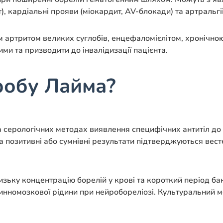
, кардіальні прояви (міокардит, AV-блокади) та артральгії
им артритом великих суглобів, енцефаломієлітом, хронічн
и та призводити до інвалідизації пацієнта.
робу Лайма?
 серологічних методах виявлення специфічних антитіл до 
а позитивні або сумнівні результати підтверджуються вест
ьку концентрацію борелій у крові та короткий період ба
пинномозкової рідини при нейробореліозі. Культуральний 