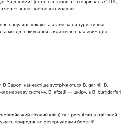
іщів. За даними Центрів контролю захворювань США,
ю через недіагностовані випадки.
ня популяції кліщів та активізація туристичної
в та методів лікування є критично важливим для
В Європі найчастіше зустрічаються B. garinii, B.
ажає нервову систему, B. afzelii — шкіру, а B. burgdorferi
європейський лісовий кліщ) та I. persulcatus (таїговий
 служать природними резервуарами борелій.