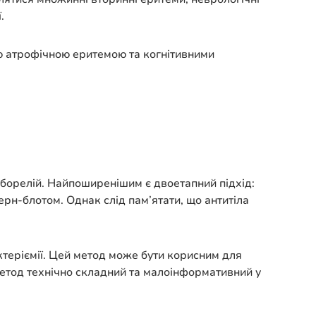
.
ою атрофічною еритемою та когнітивними
борелій. Найпоширенішим є двоетапний підхід:
ерн-блотом. Однак слід пам’ятати, що антитіла
ктеріємії. Цей метод може бути корисним для
метод технічно складний та малоінформативний у