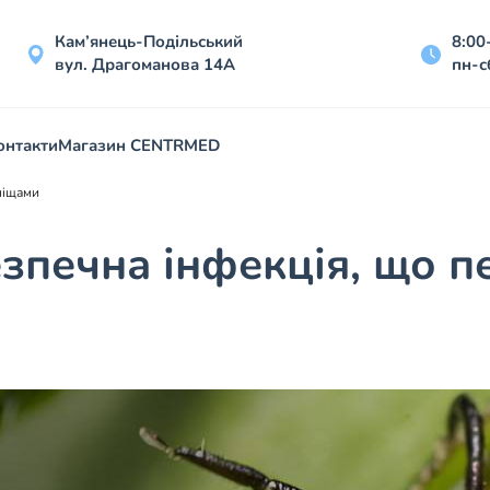
Кам’янець-Подільський
8:00
вул. Драгоманова 14А
пн-с
онтакти
Магазин CENTRMED
ліщами
зпечна інфекція, що п