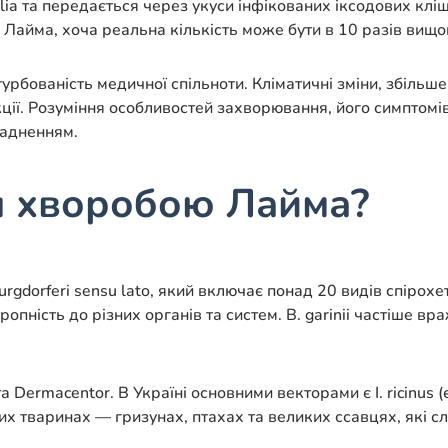
lia та передається через укуси інфікованих іксодових кл
Лайма, хоча реальна кількість може бути в 10 разів вищо
урбованість медичної спільноти. Кліматичні зміни, збільшен
ції. Розуміння особливостей захворювання, його симптомі
ладненням.
я хворобою Лайма?
gdorferi sensu lato, який включає понад 20 видів спірохет. 
 тропність до різних органів та систем. B. garinii частіше вр
а Dermacentor. В Україні основними векторами є I. ricinus (
них тваринах — гризунах, птахах та великих ссавцях, які