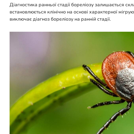
Діагностика ранньої стадії бореліозу залишається ск
встановлюється клінічно на основі характерної мігрую
виключає діагноз бореліозу на ранній стадії.