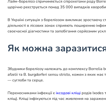
Лайм-бореліоз спричиняється спірохетами роду Borre
щорічно реєструється понад 35 000 випадків хвороби 
В Україні ситуація з бореліозом викликає зростаючу ст
діяльності в лісових зонах сприяють поширенню інфек
своєчасної діагностики та запобігання серйозним уск
Як можна заразитис
Збудники бореліозу належать до комплексу Borrelia bur
afzelii та B. burgdorferi sensu stricto, кожен з яких має
— суглоби та серце.
Переносниками інфекції є
іксодові кліщі
родів Ixodes т
кліщ). Кліщі інфікуються під час живлення на зараже