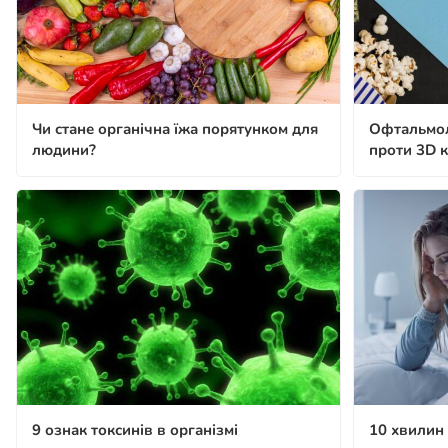
Чи стане органічна їжа порятунком для
Офтальмо
людини?
проти 3D к
9 ознак токсинів в організмі
10 хвилин