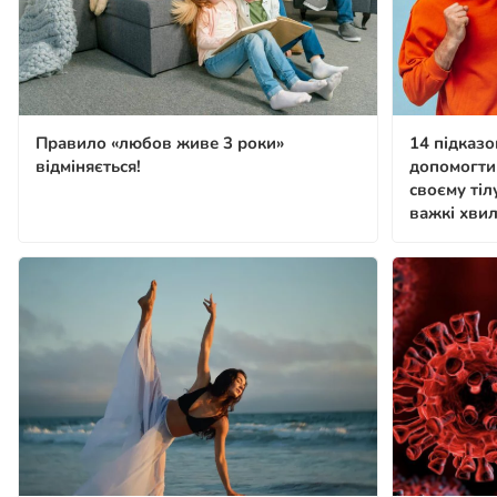
Правило «любов живе 3 роки»
14 підказо
відміняється!
допомогти
своєму тіл
важкі хви