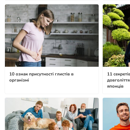
10 ознак присутності глистів в
11 секреті
організмі
довголіття
японців