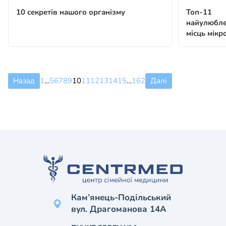
10 секретів нашого організму
Топ-11
найулюбл
місць мікр
Назад
1
…
5
6
7
8
9
10
11
12
13
14
15
…
162
Далі
Кам’янець-Подільський
вул. Драгоманова 14А