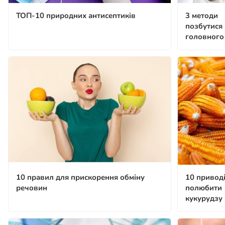
ТОП-10 природних антисептиків
3 методи
позбутися
головного
10 правил для прискорення обміну
10 привод
речовин
полюбити
кукурудзу