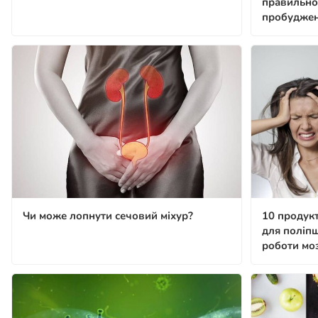
правильно
пробудже
Чи може лопнути сечовий міхур?
10 продукт
для поліп
роботи мо