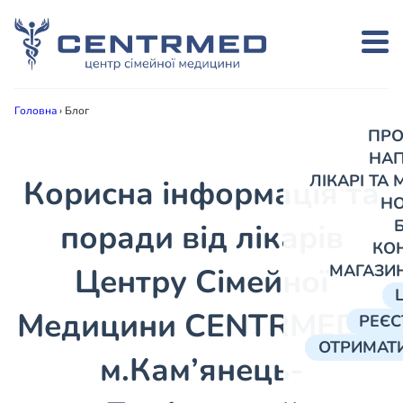
Головна
›
Блог
ПРО
НА
ЛІКАРІ ТА
Корисна інформація та
Н
поради від лікарів
КО
МАГАЗИ
Центру Сімейної
Медицини CENTRMED в
РЕЄС
ОТРИМАТИ
м.Кам’янець-