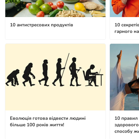
10 антистресових продуктів
10 секреті
гарного н
Еволюція готова відвести людині
10 правил
більше 100 років життя!
здорового
способу ж