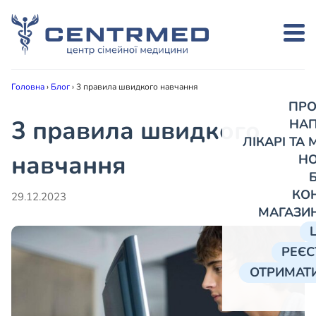
Головна
›
Блог
›
3 правила швидкого навчання
ПРО
3 правила швидкого
НА
ЛІКАРІ ТА
навчання
Н
КО
29.12.2023
МАГАЗИ
РЕЄС
ОТРИМАТИ