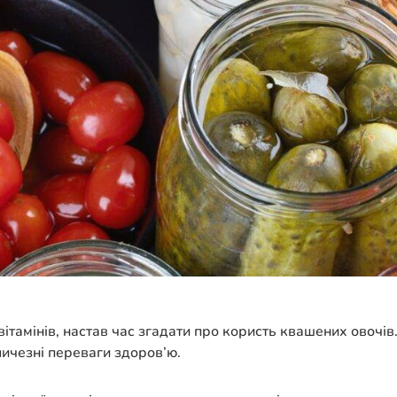
вітамінів, настав час згадати про користь квашених овочів
личезні переваги здоров’ю.