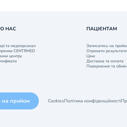
О НАС
ПАЦІЄНТАМ
арі та медперсонал
Записатись на прийо
прямки CENTRMED
Отримати результати 
ини центру
Ціни
тифікати
Доставка та оплата
Повернення та обмін
ь на прийом
Cookies
Політика конфіденційності
Пр