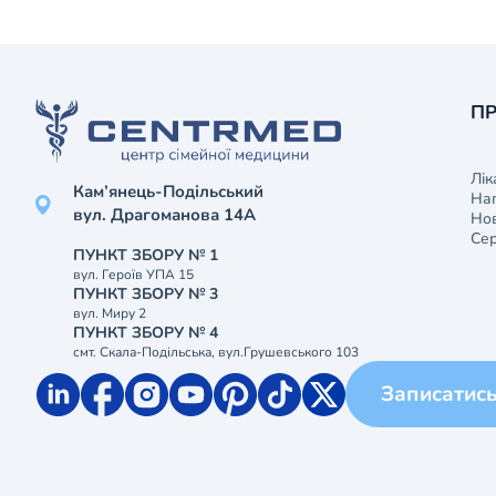
ПР
Лік
Кам’янець-Подільський
На
вул. Драгоманова 14А
Нов
Сер
ПУНКТ ЗБОРУ № 1
вул. Героїв УПА 15
ПУНКТ ЗБОРУ № 3
вул. Миру 2
ПУНКТ ЗБОРУ № 4
смт. Скала-Подільська, вул.Грушевського 103
Записатис