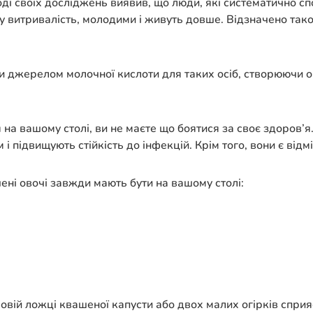
оді своїх досліджень виявив, що люди, які систематично 
у витривалість, молодими і живуть довше. Відзначено так
ли джерелом молочної кислоти для таких осіб, створюючи
 на вашому столі, ви не маєте що боятися за своє здоров’я
зм і підвищують стійкість до інфекцій. Крім того, вони є в
ні овочі завжди мають бути на вашому столі:
ловій ложці квашеної капусти або двох малих огірків спри