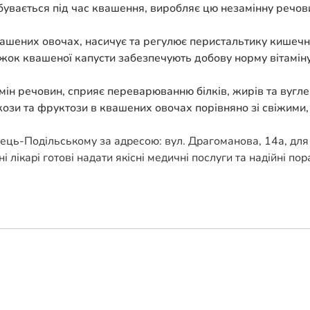
увається під час квашення, виробляє цю незамінну речовин
вашених овочах, насичує та регулює перистальтику кишечн
ожок квашеної капусти забезпечують добову норму вітамін
мін речовин, сприяє переварюванню білків, жирів та вугле
зи та фруктози в квашених овочах порівняно зі свіжими, 
ець-Подільському за адресою: вул. Драгоманова, 14а, для 
 лікарі готові надати якісні медичні послуги та надійні пор