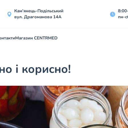
Кам’янець-Подільський
8:00
вул. Драгоманова 14А
пн-с
онтакти
Магазин CENTRMED
но і корисно!