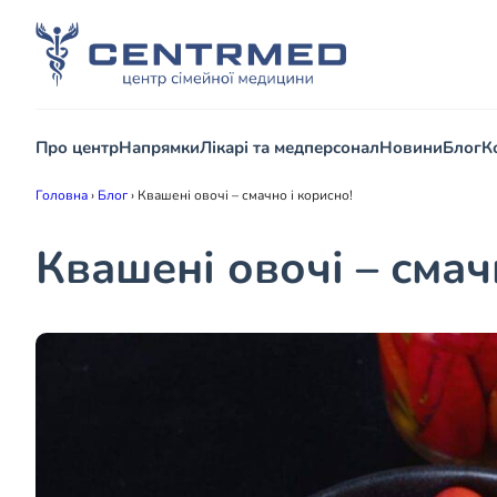
Про центр
Напрямки
Лікарі та медперсонал
Новини
Блог
К
Головна
›
Блог
›
Квашені овочі – смачно і корисно!
Квашені овочі – смач