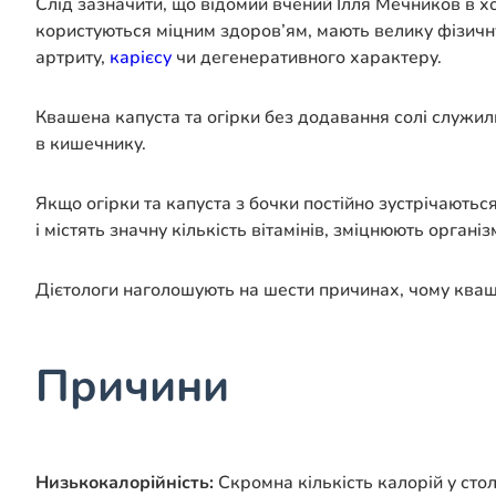
Слід зазначити, що відомий вчений Ілля Мечников в х
користуються міцним здоров’ям, мають велику фізичн
артриту,
карієсу
чи дегенеративного характеру.
Квашена капуста та огірки без додавання солі служи
в кишечнику.
Якщо огірки та капуста з бочки постійно зустрічаються
і містять значну кількість вітамінів, зміцнюють органі
Дієтологи наголошують на шести причинах, чому кваше
Причини
Низькокалорійність:
Скромна кількість калорій у сто