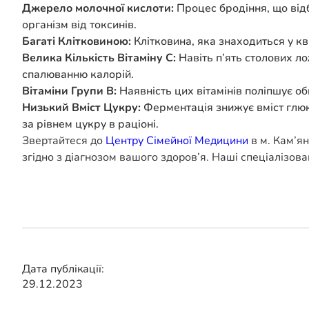
Джерело молочної кислоти:
Процес бродіння, що відб
організм від токсинів.
Багаті Клітковиною:
Клітковина, яка знаходиться у к
Велика Кількість Вітаміну C:
Навіть п’ять столових л
спалюванню калорій.
Вітаміни Групи B:
Наявність цих вітамінів поліпшує об
Низький Вміст Цукру:
Ферментація знижує вміст глюко
за рівнем цукру в раціоні.
Звертайтеся до
Центру Сімейної Медицини
в м. Кам’ян
згідно з діагнозом вашого здоров’я. Наші спеціалізовані
Дата публікації:
29.12.2023