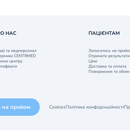
О НАС
ПАЦІЄНТАМ
арі та медперсонал
Записатись на прийо
прямки CENTRMED
Отримати результати 
ини центру
Ціни
тифікати
Доставка та оплата
Повернення та обмін
ь на прийом
Cookies
Політика конфіденційності
Пр