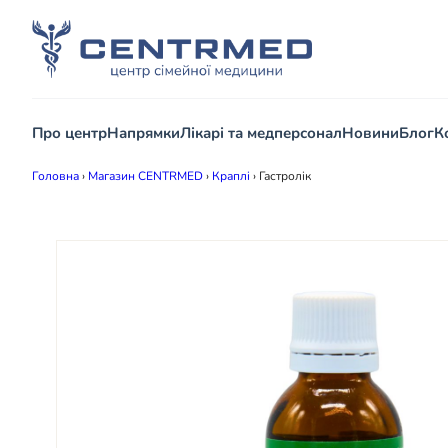
Про центр
Напрямки
Лікарі та медперсонал
Новини
Блог
К
Головна
›
Магазин CENTRMED
›
Краплі
›
Гастролік