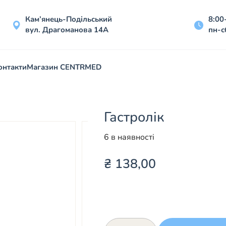
Кам’янець-Подільський
8:00
вул. Драгоманова 14А
пн-с
онтакти
Магазин CENTRMED
Гастролік
6 в наявності
₴
138,00
Гастролік