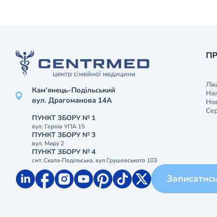
ПР
Лік
Кам’янець-Подільський
На
вул. Драгоманова 14А
Нов
Сер
ПУНКТ ЗБОРУ № 1
вул. Героїв УПА 15
ПУНКТ ЗБОРУ № 3
вул. Миру 2
ПУНКТ ЗБОРУ № 4
смт. Скала-Подільська, вул.Грушевського 103
Записатис