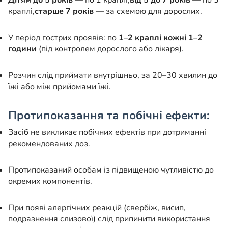
Дітям до 5 років
— по 1 краплі,
від 5 до 7 років
— по 3
краплі,
старше 7 років
— за схемою для дорослих.
У період гострих проявів: по
1–2 краплі кожні 1–2
години
(під контролем дорослого або лікаря).
Розчин слід приймати внутрішньо, за 20–30 хвилин до
їжі або між прийомами їжі.
Протипоказання та побічні ефекти:
Засіб не викликає побічних ефектів при дотриманні
рекомендованих доз.
Протипоказаний особам із підвищеною чутливістю до
окремих компонентів.
При появі алергічних реакцій (свербіж, висип,
подразнення слизової) слід припинити використання