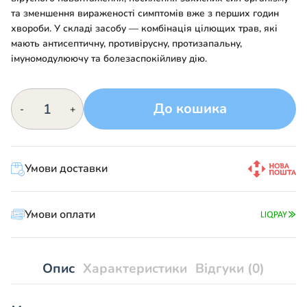
та зменшення вираженості симптомів вже з перших годин
хвороби. У складі засобу — комбінація цілющих трав, які
мають антисептичну, противірусну, протизапальну,
імуномодулюючу та болезаспокійливу дію.
РЕСПІРАН
До кошика
-
+
кількість
Умови доставки
Умови оплати
Опис
Характеристики
Відгуки (0)