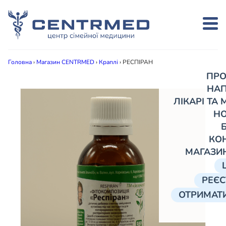
Головна
›
Магазин CENTRMED
›
Краплі
›
РЕСПІРАН
ПРО
НА
ЛІКАРІ ТА
Н
КО
МАГАЗИ
РЕЄС
ОТРИМАТИ