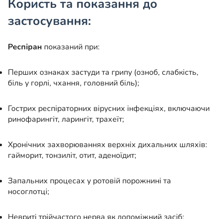
Користь та показання до
застосування:
Респіран
показаний при:
Перших ознаках застуди та грипу (озноб, слабкість,
біль у горлі, чхання, головний біль);
Гострих респіраторних вірусних інфекціях, включаючи
ринофарингіт, ларингіт, трахеїт;
Хронічних захворюваннях верхніх дихальних шляхів:
гайморит, тонзиліт, отит, аденоїдит;
Запальних процесах у ротовій порожнині та
носоглотці;
Невриті трійчастого нерва як допоміжний засіб;