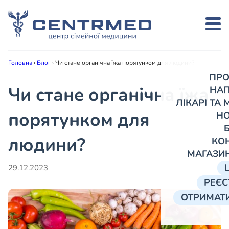
Головна
›
Блог
›
Чи стане органічна їжа порятунком для людини?
ПРО
Чи стане органічна їжа
НА
ЛІКАРІ ТА
порятунком для
Н
людини?
КО
МАГАЗИ
29.12.2023
РЕЄС
ОТРИМАТИ