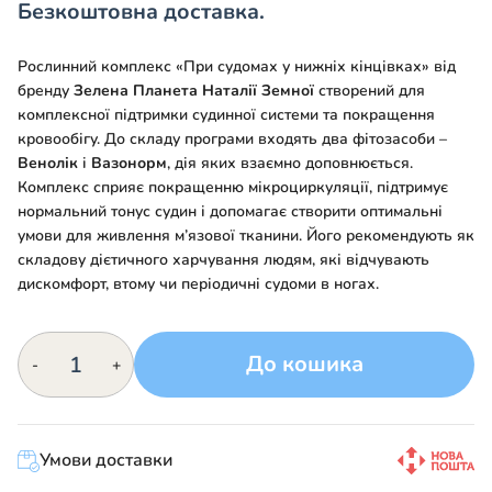
Безкоштовна доставка.
Рослинний комплекс «При судомах у нижніх кінцівках» від
бренду
Зелена Планета Наталії Земної
створений для
комплексної підтримки судинної системи та покращення
кровообігу. До складу програми входять два фітозасоби –
Венолік
і
Вазонорм
, дія яких взаємно доповнюється.
Комплекс сприяє покращенню мікроциркуляції, підтримує
нормальний тонус судин і допомагає створити оптимальні
умови для живлення м’язової тканини. Його рекомендують як
складову дієтичного харчування людям, які відчувають
дискомфорт, втому чи періодичні судоми в ногах.
Рослинний
До кошика
-
+
комплекс
№80
«При
судомах
Умови доставки
в
нижніх