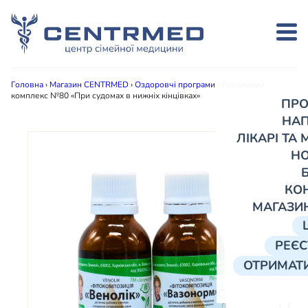
Головна
›
Магазин CENTRMED
›
Оздоровчі програми
›
Рослинний
комплекс №80 «При судомах в нижніх кінцівках»
ПРО
НА
ЛІКАРІ ТА
Н
КО
МАГАЗИ
РЕЄС
ОТРИМАТИ