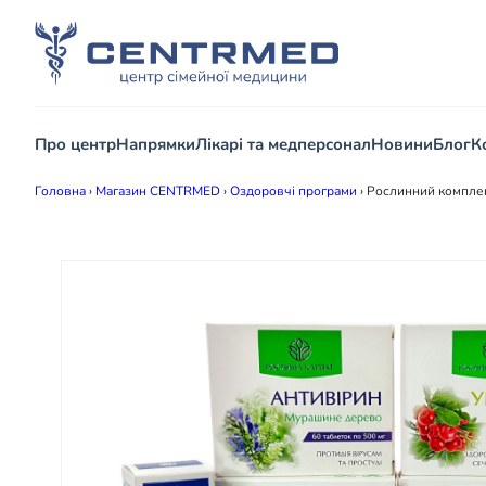
Про центр
Напрямки
Лікарі та медперсонал
Новини
Блог
К
Головна
›
Магазин CENTRMED
›
Оздоровчі програми
›
Рослинний комплекс