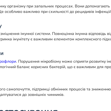
имку організму при запальних процесах. Вони допомагають 
Це особливо важливо при схильності до рецидивів інфекцій
у
зміцнення імунної системи. Повноцінна імунна відповідь ві
тримка імунітету є важливим елементом комплексного підхо
ри
крофлори
. Порушення мікробіому може сприяти розвитку інф
огічний баланс корисних бактерій, що є важливим для про
го самопочуття, підтримці обмінних процесів та зниженню
аптуватися до зовнішніх чинників.