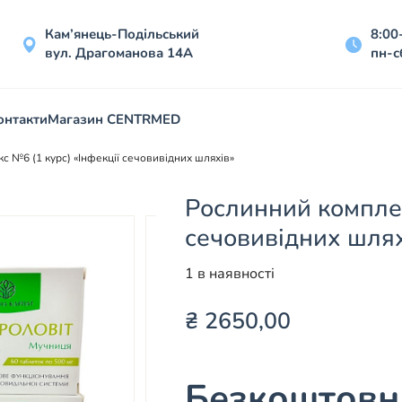
Кам’янець-Подільський
8:00
вул. Драгоманова 14А
пн-с
онтакти
Магазин CENTRMED
 №6 (1 курс) «Інфекції сечовивідних шляхів»
Рослинний комплек
сечовивідних шлях
1 в наявності
₴
2650,00
Безкоштовна