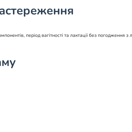
застереження
онентів, період вагітності та лактації без погодження з л
аму