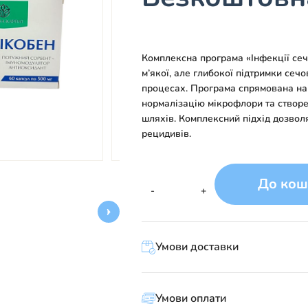
Комплексна програма «Інфекції сеч
м’якої, але глибокої підтримки сеч
процесах. Програма спрямована на 
нормалізацію мікрофлори та створ
шляхів. Комплексний підхід дозвол
рецидивів.
До кош
Рослинний
-
+
комплекс
№6
(1
Умови доставки
курс)
«Інфекції
сечовивідних
шляхів»
Умови оплати