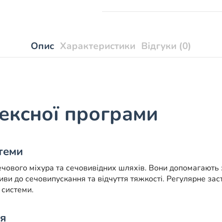
кількість
Опис
Характеристики
Відгуки (0)
лексної програми
теми
чового міхура та сечовивідних шляхів. Вони допомагають
иви до сечовипускання та відчуття тяжкості. Регулярне за
 системи.
я