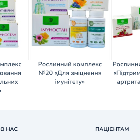
омплекс
Рослинний комплекс
Рослинн
ювання
№20 «Для зміцнення
«Підтрим
альних
імунітету»
артрита
»
О НАС
ПАЦІЄНТАМ