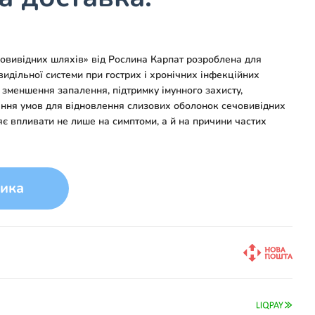
овивідних шляхів» від Рослина Карпат розроблена для
овидільної системи при гострих і хронічних інфекційних
зменшення запалення, підтримку імунного захисту,
ення умов для відновлення слизових оболонок сечовивідних
яє впливати не лише на симптоми, а й на причини частих
ика