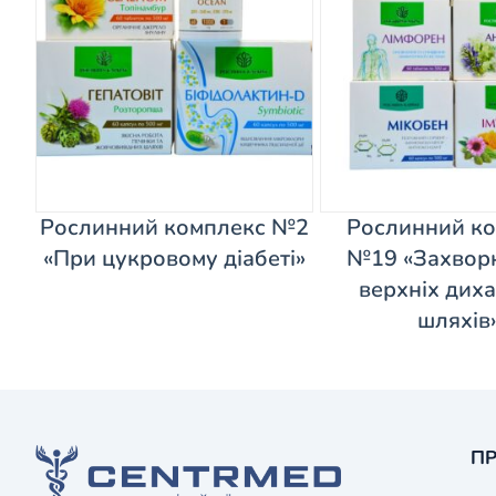
Рослинний комплекс №2
Рослинний к
«При цукровому діабеті»
№19 «Захвор
верхніх дих
шляхів
ПР