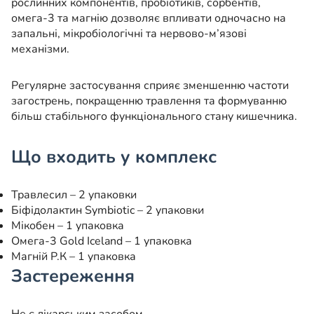
рослинних компонентів, пробіотиків, сорбентів,
омега-3 та магнію дозволяє впливати одночасно на
запальні, мікробіологічні та нервово-м’язові
механізми.
Регулярне застосування сприяє зменшенню частоти
загострень, покращенню травлення та формуванню
більш стабільного функціонального стану кишечника.
Що входить у комплекс
Травлесил – 2 упаковки
Біфідолактин Symbiotic – 2 упаковки
Мікобен – 1 упаковка
Омега-3 Gold Iceland – 1 упаковка
Магній Р.К – 1 упаковка
Застереження
Не є лікарським засобом.