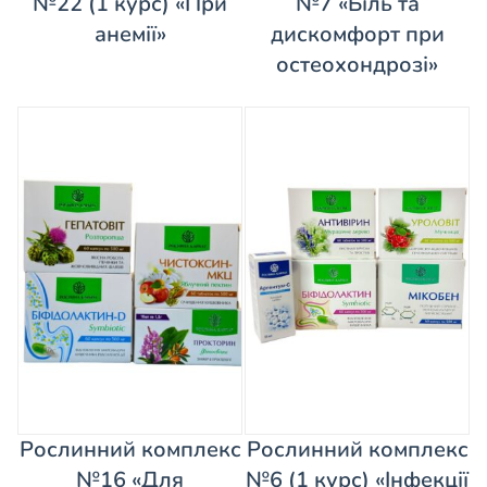
№22 (1 курс) «При
№7 «Біль та
анемії»
дискомфорт при
остеохондрозі»
Рослинний комплекс
Рослинний комплекс
№16 «Для
№6 (1 курс) «Інфекції