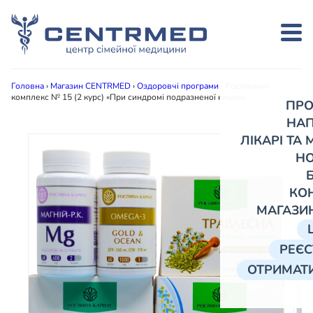
Головна
›
Магазин CENTRMED
›
Оздоровчі програми
›
Рослинний
комплекс № 15 (2 курс) «При синдромі подразненої кишки»
ПРО
НА
ЛІКАРІ ТА
Н
КО
МАГАЗИ
РЕЄС
ОТРИМАТИ