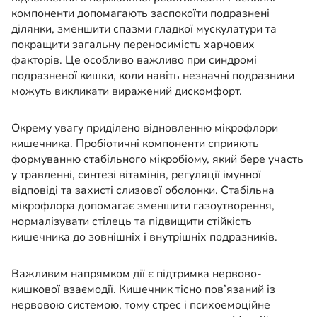
компоненти допомагають заспокоїти подразнені
ділянки, зменшити спазми гладкої мускулатури та
покращити загальну переносимість харчових
факторів. Це особливо важливо при синдромі
подразненої кишки, коли навіть незначні подразники
можуть викликати виражений дискомфорт.
Окрему увагу приділено відновленню мікрофлори
кишечника. Пробіотичні компоненти сприяють
формуванню стабільного мікробіому, який бере участь
у травленні, синтезі вітамінів, регуляції імунної
відповіді та захисті слизової оболонки. Стабільна
мікрофлора допомагає зменшити газоутворення,
нормалізувати стілець та підвищити стійкість
кишечника до зовнішніх і внутрішніх подразників.
Важливим напрямком дії є підтримка нервово-
кишкової взаємодії. Кишечник тісно пов’язаний із
нервовою системою, тому стрес і психоемоційне