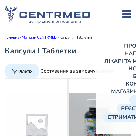
Головна
›
Магазин CENTRMED
›
Капсули І Таблетки
ПРО
Капсули І Таблетки
НА
ЛІКАРІ ТА
Н
Фільтр
КО
МАГАЗИ
РЕЄС
ОТРИМАТИ