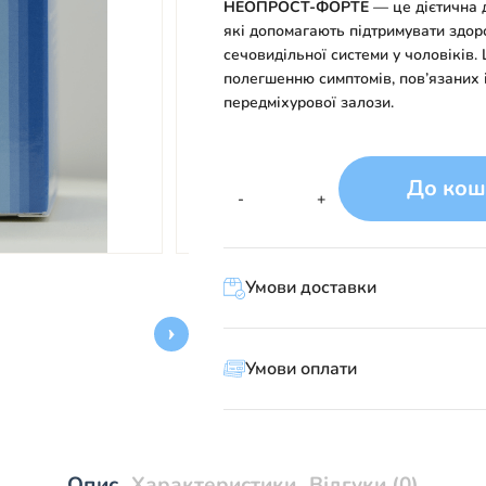
НЕОПРОСТ-ФОРТЕ
— це дієтична д
які допомагають підтримувати здор
сечовидільної системи у чоловіків
полегшенню симптомів, пов’язаних 
передміхурової залози.
До кош
Неопрост
-
+
Форте
капсули
по
Умови доставки
400
мг
№60
кількість
Умови оплати
Опис
Характеристики
Відгуки (0)