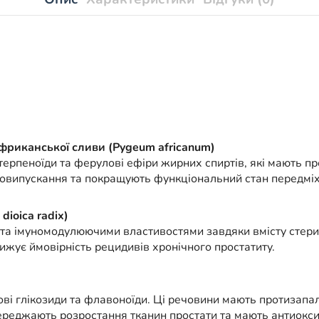
риканської сливи (Pygeum africanum)
терпеноїди та ферулові ефіри жирних спиртів, які мають пр
човипускання та покращують функціональний стан передміх
ioica radix)
та імуномодулюючими властивостями завдяки вмісту стерин
ижує ймовірність рецидивів хронічного простатиту.
ві глікозиди та флавоноїди. Ці речовини мають протизапал
ереджають розростання тканин простати та мають антиоксид