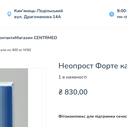
Кам’янець-Подільський
8:00
вул. Драгоманова 14А
пн-с
онтакти
Магазин CENTRMED
сули по 400 мг №60
Неопрост Форте к
1 в наявності
₴
830,00
Фітокомплекс для підтримки сечос