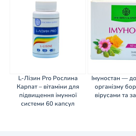
L-Лізин Pro Рослина
Імуностан — д
Карпат – вітаміни для
організму бор
підвищення імунної
вірусами та з
системи 60 капсул