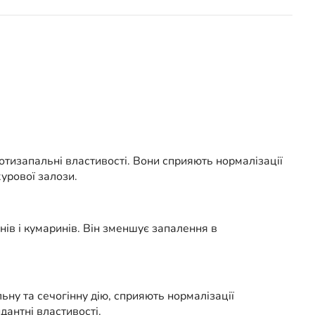
отизапальні властивості. Вони сприяють нормалізації
урової залози.
ів і кумаринів. Він зменшує запалення в
ьну та сечогінну дію, сприяють нормалізації
антні властивості.