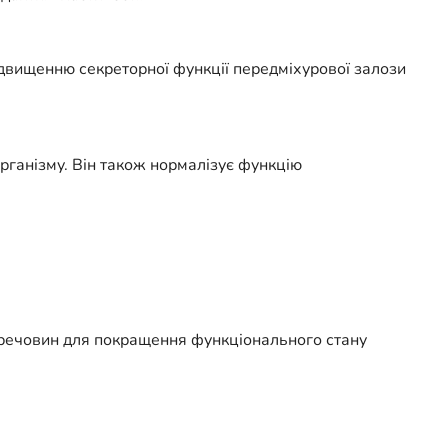
ідвищенню секреторної функції передміхурової залози
організму. Він також нормалізує функцію
х речовин для покращення функціонального стану