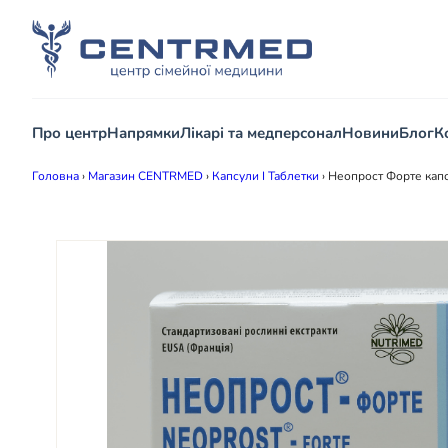
Про центр
Напрямки
Лікарі та медперсонал
Новини
Блог
К
Головна
›
Магазин CENTRMED
›
Капсули І Таблетки
›
Неопрост Форте кап