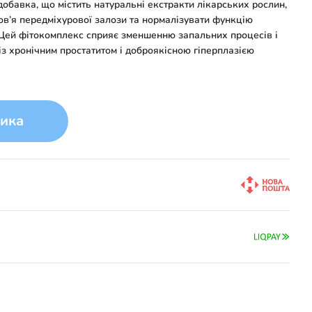
обавка, що містить натуральні екстракти лікарських рослин,
ов’я передміхурової залози та нормалізувати функцію
. Цей фітокомплекс сприяє зменшенню запальних процесів і
із хронічним простатитом і доброякісною гіперплазією
ика