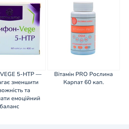
 VEGE 5-HTP —
Вітамін PRO Рослина
гає зменшити
Карпат 60 кап.
вожність та
мати емоційний
баланс