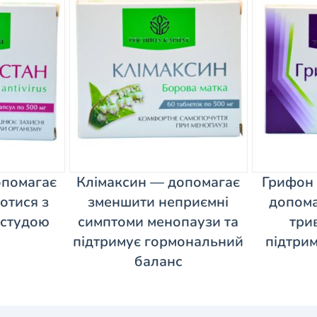
опомагає
Клімаксин — допомагає
Грифон
отися з
зменшити неприємні
допома
астудою
симптоми менопаузи та
три
підтримує гормональний
підтри
баланс