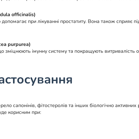
la officinalis)
 допомагає при лікуванні простатиту. Вона також сприяє п
cea purpurea)
, що зміцнюють імунну систему та покращують витривалість 
астосування
ело сапонінів, фітостеролів та інших біологічно активни
уде корисним при: