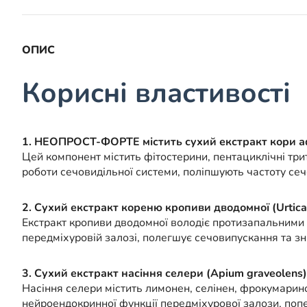
ОПИС
Корисні властивості
1. НЕОПРОСТ-ФОРТЕ містить сухий екстракт кори аф
Цей компонент містить фітостерини, пентациклічні три
роботи сечовидільної системи, поліпшують частоту се
2. Сухий екстракт кореню кропиви дводомної (Urtica d
Екстракт кропиви дводомної володіє протизапальними 
передміхуровій залозі, полегшує сечовипускання та зн
3. Сухий екстракт насіння селери (Apium graveolens)
Насіння селери містить лимонен, селінен, фрокумарино
нейроендокринної функції передміхурової залози, поп