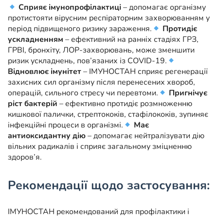
Сприяє імунопрофілактиці
– допомагає організму
протистояти вірусним респіраторним захворюванням у
період підвищеного ризику зараження.
Протидіє
ускладненням
– ефективний на ранніх стадіях ГРЗ,
ГРВІ, бронхіту, ЛОР-захворювань, може зменшити
ризик ускладнень, пов’язаних із COVID-19.
Відновлює імунітет
– ІМУНОСТАН сприяє регенерації
захисних сил організму після перенесених хвороб,
операцій, сильного стресу чи перевтоми.
Пригнічує
ріст бактерій
– ефективно протидіє розмноженню
кишкової палички, стрептококів, стафілококів, зупиняє
інфекційні процеси в організмі.
Має
антиоксидантну дію
– допомагає нейтралізувати дію
вільних радикалів і сприяє загальному зміцненню
здоров’я.
Рекомендації щодо застосування:
ІМУНОСТАН рекомендований для профілактики і