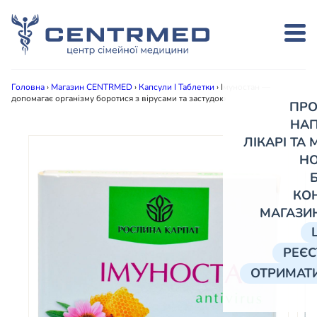
Головна
›
Магазин CENTRMED
›
Капсули І Таблетки
›
Імуностан —
допомагає організму боротися з вірусами та застудою
ПРО
НА
ЛІКАРІ ТА
Н
КО
МАГАЗИ
РЕЄС
ОТРИМАТИ