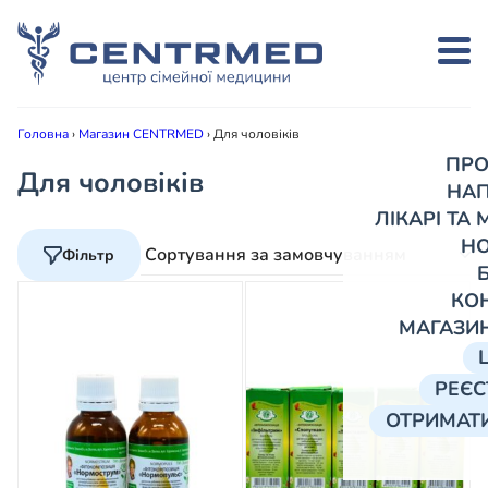
Головна
›
Магазин CENTRMED
›
Для чоловіків
ПРО
Для чоловіків
НА
ЛІКАРІ ТА
Н
Фільтр
КО
МАГАЗИ
РЕЄС
ОТРИМАТИ