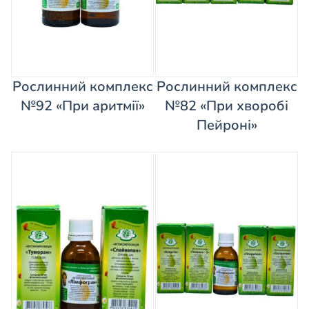
Рослинний комплекс
Рослинний комплекс
№92 «При аритмії»
№82 «При хворобі
Пейроні»