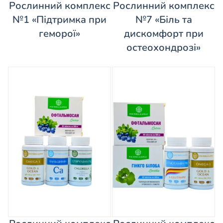
Рослинний комплекс
Рослинний комплекс
№1 «Підтримка при
№7 «Біль та
геморої»
дискомфорт при
остеохондрозі»