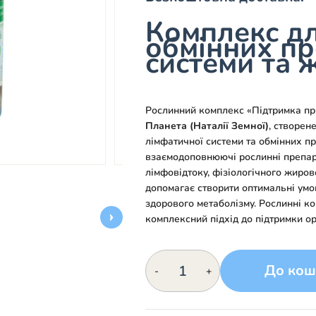
Комплекс дл
обмінних пр
системи та 
Рослинний комплекс «Підтримка пр
Планета (Наталії Земної)
, створен
лімфатичної системи та обмінних пр
взаємодоповнюючі рослинні препара
лімфовідтоку, фізіологічного жиров
допомагає створити оптимальні умо
здорового метаболізму. Рослинні к
комплексний підхід до підтримки ор
Рослинний
До кош
-
+
комплекс
№60
«Підтримка