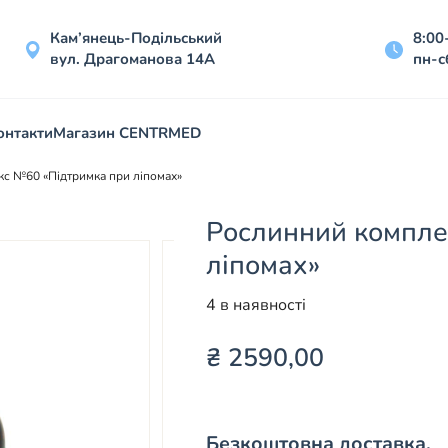
Кам’янець-Подільський
8:00
вул. Драгоманова 14А
пн-с
онтакти
Магазин CENTRMED
с №60 «Підтримка при ліпомах»
Рослинний компле
ліпомах»
4 в наявності
₴
2590,00
Безкоштовна доставка.