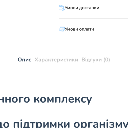
при
ліпомах»
Умови доставки
кількість
Умови оплати
Опис
Характеристики
Відгуки (0)
инного комплексу
до підтримки організму