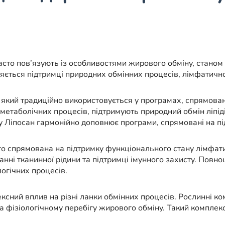
асто пов’язують із особливостями жирового обміну, станом
іляється підтримці природних обмінних процесів, лімфатичн
який традиційно використовується у програмах, спрямовани
метаболічних процесів, підтримують природний обмін ліпі
 Ліпосан гармонійно доповнює програми, спрямовані на пі
ого спрямована на підтримку функціонального стану лімфат
нні тканинної рідини та підтримці імунного захисту. Повн
огічних процесів.
сний вплив на різні ланки обмінних процесів. Рослинні к
 та фізіологічному перебігу жирового обміну. Такий комплек