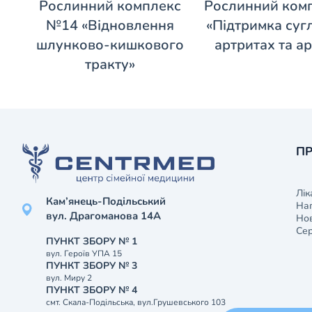
Рослинний комплекс
Рослинний ком
№14 «Відновлення
«Підтримка суг
шлунково-кишкового
артритах та а
тракту»
ПР
Лік
Кам’янець-Подільський
На
вул. Драгоманова 14А
Нов
Сер
ПУНКТ ЗБОРУ № 1
вул. Героїв УПА 15
ПУНКТ ЗБОРУ № 3
вул. Миру 2
ПУНКТ ЗБОРУ № 4
смт. Скала-Подільська, вул.Грушевського 103