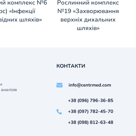
ий комплекс №6
Рослинний комплекс
рс) «Інфекції
№19 «Захворювання
відних шляхів»
верхніх дихальних
шляхів»
КОНТАКТИ
м
info@centrmed.com
аналізів
+38 (096) 796-36-85
+38 (097) 782-45-70
+38 (098) 812-63-48