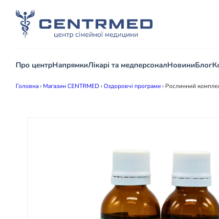
Про центр
Напрямки
Лікарі та медперсонал
Новини
Блог
К
Головна
›
Магазин CENTRMED
›
Оздоровчі програми
›
Рослинний комплек