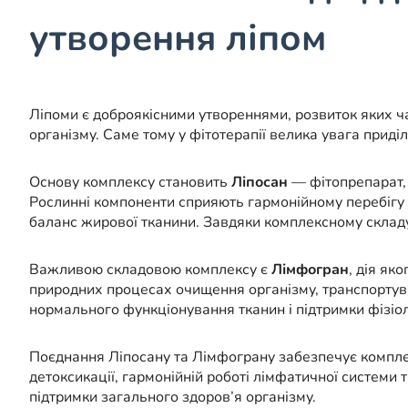
утворення ліпом
Ліпоми є доброякісними утвореннями, розвиток яких ч
організму. Саме тому у фітотерапії велика увага прид
Основу комплексу становить
Ліпосан
— фітопрепарат, 
Рослинні компоненти сприяють гармонійному перебігу 
баланс жирової тканини. Завдяки комплексному складу
Важливою складовою комплексу є
Лімфогран
, дія як
природних процесах очищення організму, транспортува
нормального функціонування тканин і підтримки фізіол
Поєднання Ліпосану та Лімфограну забезпечує комплек
детоксикації, гармонійній роботі лімфатичної системи
підтримки загального здоров’я організму.