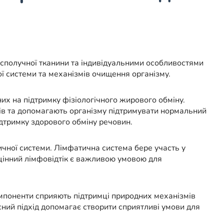
 сполучної тканини та індивідуальними особливостями
ої системи та механізмів очищення організму.
х на підтримку фізіологічного жирового обміну.
дів та допомагають організму підтримувати нормальний
дтримку здорового обміну речовин.
ичної системи. Лімфатична система бере участь у
оцінний лімфовідтік є важливою умовою для
омпоненти сприяють підтримці природних механізмів
сний підхід допомагає створити сприятливі умови для