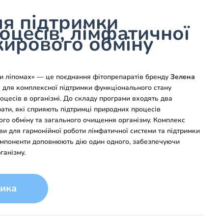
я підтримки
оцесів, лімфатичної
жирового обміну
и ліпомах» — це поєднання фітопрепаратів бренду
Зелена
е для комплексної підтримки функціонального стану
оцесів в організмі. До складу програми входять два
ти, які сприяють підтримці природних процесів
ого обміну та загального очищення організму. Комплекс
ви для гармонійної роботи лімфатичної системи та підтримки
омпоненти доповнюють дію один одного, забезпечуючи
ганізму.
ика