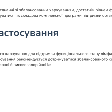
днанні зі збалансованим харчуванням, достатнім рівнем ф
атися як складова комплексної програми підтримки органі
астосування
го харчування для підтримки функціонального стану лімфат
тосування рекомендується дотримуватися збалансованого х
ної й висококалорійної їжі.