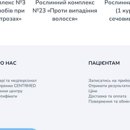
плекс №3
Рослинний комплекс
Рослинн
лобів при
№23 «Проти випадіння
(1 ку
ртрозах»
волосся»
сечови
О НАС
ПАЦІЄНТАМ
арі та медперсонал
Записатись на прийо
прямки CENTRMED
Отримати результати 
ини центру
Ціни
тифікати
Доставка та оплата
Повернення та обмін