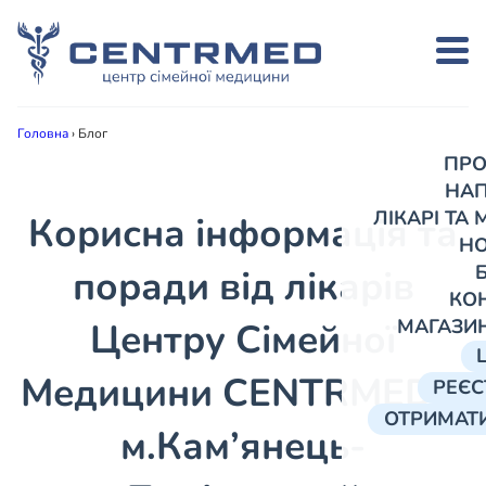
Головна
›
Блог
ПРО
НА
ЛІКАРІ ТА
Корисна інформація та
Н
поради від лікарів
КО
МАГАЗИ
Центру Сімейної
Медицини CENTRMED в
РЕЄС
ОТРИМАТИ
м.Кам’янець-