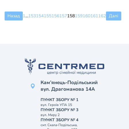
Назад
1
…
153
154
155
156
157
158
159
160
161
162
Далі
Кам’янець-Подільський
вул. Драгоманова 14А
ПУНКТ ЗБОРУ № 1
вул. Героїв УПА 15
ПУНКТ ЗБОРУ № 3
вул. Миру 2
ПУНКТ ЗБОРУ № 4
смт. Скала-Подільська,