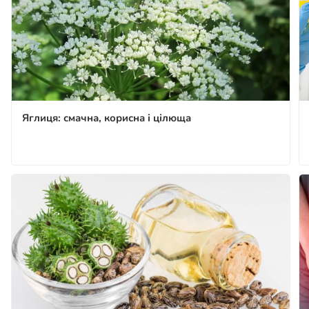
Яглиця: смачна, корисна і цілюща