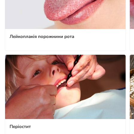
Лейкоплакія порожнини рота
Періостит