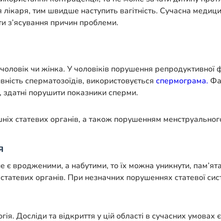
я лікаря, тим швидше наступить вагітність. Сучасна меди
ти з’ясування причин проблеми.
— чоловік чи жінка. У чоловіків порушення репродуктивної
ивність сперматозоїдів, використовується
спермограма.
Фак
я, здатні порушити показники сперми.
ішніх статевих органів, а також порушенням менструально
я
е є вродженими, а набутими, то їх можна уникнути, пам’я
 статевих органів. При незначних порушеннях статевої си
я. Досліди та відкриття у цій області в сучасних умовах є