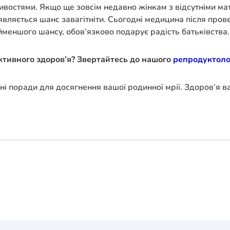
востями. Якщо ще зовсім недавно жінкам з відсутніми ма
являється шанс завагітніти. Сьогодні медицина після про
йменшого шансу, обов’язково подарує радість батьківства.
ктивного здоров’я? Звертайтесь до нашого
репродуктолог
ні поради для досягнення вашої родинної мрії. Здоров’я в