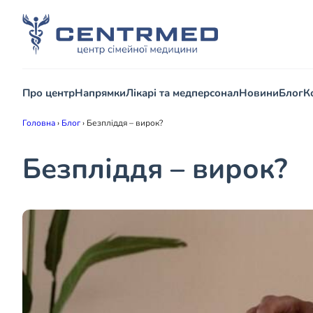
Про центр
Напрямки
Лікарі та медперсонал
Новини
Блог
К
Головна
›
Блог
›
Безпліддя – вирок?
Безпліддя – вирок?