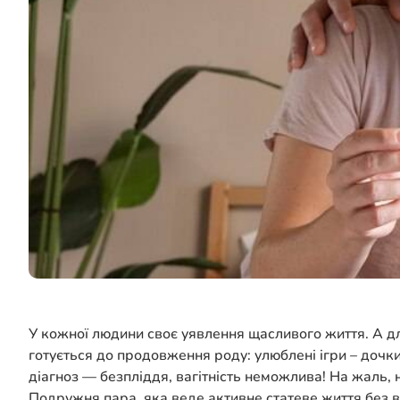
У кожної людини своє уявлення щасливого життя. А д
готується до продовження роду: улюблені ігри – дочки
діагноз — безпліддя, вагітність неможлива! На жаль, н
Подружня пара, яка веде активне статеве життя без в