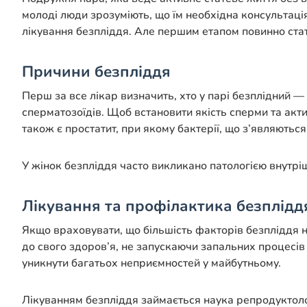
молоді люди зрозуміють, що їм необхідна консультаці
лікування безпліддя. Але першим етапом повинно ста
Причини безпліддя
Перш за все лікар визначить, хто у парі безплідний 
сперматозоїдів. Щоб встановити якість сперми та акт
також є простатит, при якому бактерії, що з’являютьс
У жінок безпліддя часто викликано патологією внутр
Лікування та профілактика безплідд
Якщо враховувати, що більшість факторів безпліддя н
до свого здоров’я, не запускаючи запальних процесів
уникнути багатьох неприємностей у майбутньому.
Лікуванням безпліддя займається наука репродуктологі