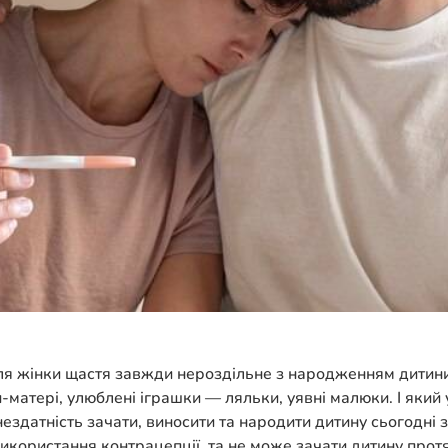
ля жінки щастя завжди нероздільне з народженням дитини
-матері, улюблені іграшки — ляльки, уявні малюки. І який 
ездатність зачати, виносити та народити дитину сьогодні з
икористання контрацепції, та не може зачати дитину протя