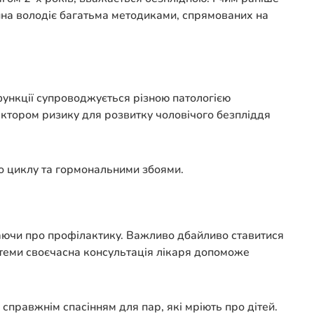
цина володіє багатьма методиками, спрямованих на
 функції супроводжується різною патологією
тором ризику для розвитку чоловічого безпліддя
го циклу та гормональними збоями.
таючи про профілактику. Важливо дбайливо ставитися
стеми своєчасна консультація лікаря допоможе
 справжнім спасінням для пар, які мріють про дітей.