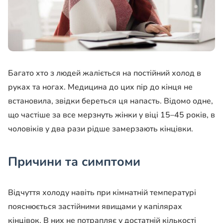
Багато хто з людей жаліється на постійний холод в
руках та ногах. Медицина до цих пір до кінця не
встановила, звідки береться ця напасть. Відомо одне,
що частіше за все мерзнуть жінки у віці 15–45 років, в
чоловіків у два рази рідше замерзають кінцівки.
Причини та симптоми
Відчуття холоду навіть при кімнатній температурі
пояснюється застійними явищами у капілярах
кінцівок. В них не потрапляє у достатній кількості