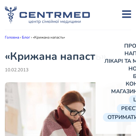
Головна
›
Блог
›
«Крижана напасть»
ПРО
«Крижана напасть»
НА
ЛІКАРІ ТА
Н
10.02.2013
КО
МАГАЗИ
РЕЄС
ОТРИМАТИ