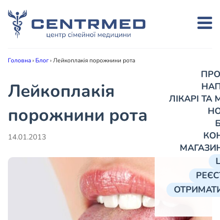
Головна
›
Блог
›
Лейкоплакія порожнини рота
ПРО
Лейкоплакія
НА
ЛІКАРІ ТА
порожнини рота
Н
КО
14.01.2013
МАГАЗИ
РЕЄС
ОТРИМАТИ