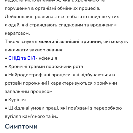
недостатність вітаміну А, яка є хронічною та
порушення в організмі обмінних процесів.
Лейкоплакія розвивається набагато швидше у тих
людей, які страждають спадковим та вродженим
кератозом.
Також існують
можливі зовнішні причини
, які можуть
викликати захворювання:
•
СНІД та ВІЛ
-інфекція
• Хронічні травми порожнини рота
• Нейродистрофічні процеси, які відбуваються в
ротовій порожнині і характеризуються хронічним
запальним процесом
• Куріння
• Шкідливі умови праці, які пов’язані з переробкою
вугілля кам’яного та ін..
Симптоми