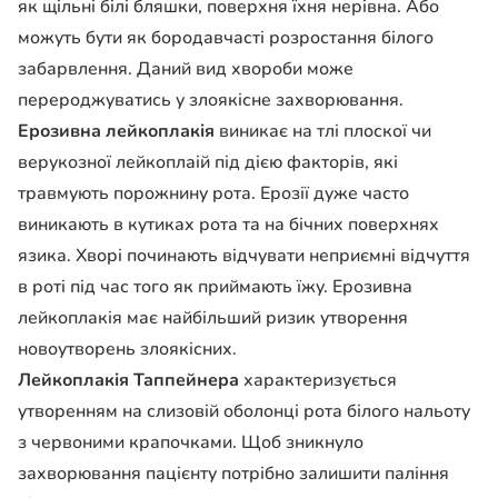
як щільні білі бляшки, поверхня їхня нерівна. Або
можуть бути як бородавчасті розростання білого
забарвлення. Даний вид хвороби може
перероджуватись у злоякісне захворювання.
Ерозивна лейкоплакія
виникає на тлі плоскої чи
верукозної лейкоплаій під дією факторів, які
травмують порожнину рота. Ерозії дуже часто
виникають в кутиках рота та на бічних поверхнях
язика. Хворі починають відчувати неприємні відчуття
в роті під час того як приймають їжу. Ерозивна
лейкоплакія має найбільший ризик утворення
новоутворень злоякісних.
Лейкоплакія Таппейнера
характеризується
утворенням на слизовій оболонці рота білого нальоту
з червоними крапочками. Щоб зникнуло
захворювання пацієнту потрібно залишити паління