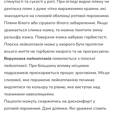
стянутості та сухості у роті. При огляді видно пляму чи
декілька плям з дуже чітко вираженими краями, які
знаходяться на слизовій оболонці ротової порожнини.
Плями білого або сірувато-білого забарвлення. Якщо
уражається спинка язика, то можна помітити зміну
рельєфу язика. Поверхня язика набуває горбистості.
Плоска лейкоплакія може у хворого бути протягом
всього життя не турбуючи хворого та не прогресуючи.
Верукозна лейкоплакія
появляється з плоскої
лейкоплакії. При більшому впливу місцевих
подразників прискорюється процес зроговіння. Місце
слизової, яке поражене лейкоплакією починає
виділятися по кольору та рівню, яке виступає над
тканинами навколишніми.
Пацієнти можуть скаржитись на дискомфорт у
ротовій порожнині. Дані ділянки. Які уражені стають