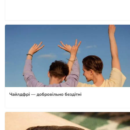
Чайлдфрі — добровільно бездітні