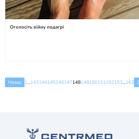
Оголосіть війну подагрі
Назад
1
…
143
144
145
146
147
148
149
150
151
152
153
…
162