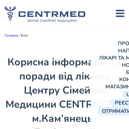
Головна
›
Блог
ПРО
НА
ЛІКАРІ ТА
Корисна інформація та
Н
поради від лікарів
КО
МАГАЗИ
Центру Сімейної
Медицини CENTRMED в
РЕЄС
ОТРИМАТИ
м.Кам’янець-