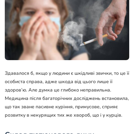
Здавалося б, якщо у людини є шкідливі звички, то це її
особиста справа, адже шкода від цього лише її
здоров’ю. Але думка це глибоко неправильна.
Медицина після багаторічних досліджень встановила,
що так зване пасивне куріння, примусове, сприяє
розвитку в некурящих тих же хвороб, що і у курців.