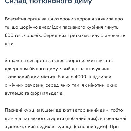
Склад тютюнового диму
Всесвітня організація охорони здоров’я заявила про
те, що щорічно внаслідок пасивного куріння гинуть
600 тис. чоловік. Серед них третю частину становлять
діти.
Запалена сигарета за своє «коротке життя» стає
джерелом бічного диму, який діє на оточуючих.
Тютюновий дим містить більше 4000 шкідливих
хімічних речовин, серед яких такі як нікотин, окис
вуглецю та формальдегід.
Пасивні курці змушені вдихати вторинний дим, тобто
дим від палаючої сигарети (побічний дим), в поєднанні
з димом, який видихає курець (основний дим). При