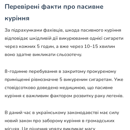
Перевірені факти про пасивне
куріння
За підрахунками фахівців, шкода пасивного куріння
відповідає шкідливій дії викурювання однієї сигарети
через кожних 5 годин, а вже через 10–15 хвилин
воно здатне викликати сльозотечу.
8-годинне перебування в закритому прокуреному
приміщенні рівнозначне 5 викуреним сигаретам. Уже
стовідсотково доведено медициною, що пасивне
куріння є важливим фактором розвитку раку легенів.
В даний час в українському законодавстві має силу
новий закон про заборону куріння в громадських
місцях. Це рішення уряду викликає масу