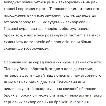
випадках збільшується ризик захворювання на рак
трахеї і порожнини рота. Тютюновий дим вторинного
походження викликає звуження судин, що веде до
атеросклерозу та інших судинних захворювань.
Пасивні курці частіше хворіють обструктивним
бронхітом, у них може розвинутися гастрит, з’явитися
схильність до закрепів або проносів, вони більш
схильні до туберкульозу.
Особливе місце серед пасивних курців займають діти.
Тільки у Великобританії, згідно з дослідженнями,
четверо з десяти дітей піддаються впливу вторинного
диму в стінах рідної домівки. Тютюновий дим
викликає у дітей роздратування слизової оболонки
бронхів і бронхіол, може стати причиною астми і таких
серйозних захворювань як бронхіт і
пневмонія
,