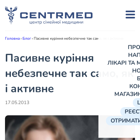
Головна
›
Блог
›
Пасивне куріння небезпечне так само, як і активне
ПРО
Пасивне куріння
НА
ЛІКАРІ ТА
небезпечне так само, як
Н
і активне
КО
МАГАЗИ
17.05.2013
РЕЄС
ОТРИМАТИ