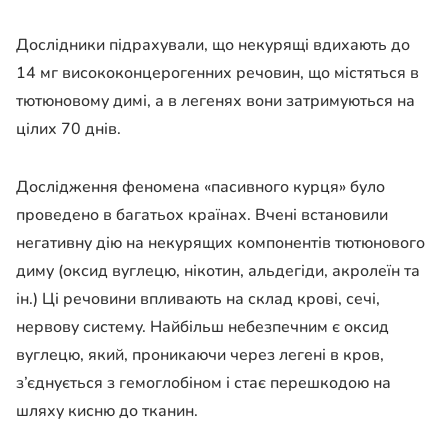
Дослідники підрахували, що некурящі вдихають до
14 мг висококонцерогенних речовин, що містяться в
тютюновому димі, а в легенях вони затримуються на
цілих 70 днів.
Дослідження феномена «пасивного курця» було
проведено в багатьох країнах. Вчені встановили
негативну дію на некурящих компонентів тютюнового
диму (оксид вуглецю, нікотин, альдегіди, акролеїн та
ін.) Ці речовини впливають на склад крові, сечі,
нервову систему. Найбільш небезпечним є оксид
вуглецю, який, проникаючи через легені в кров,
з’єднується з гемоглобіном і стає перешкодою на
шляху кисню до тканин.