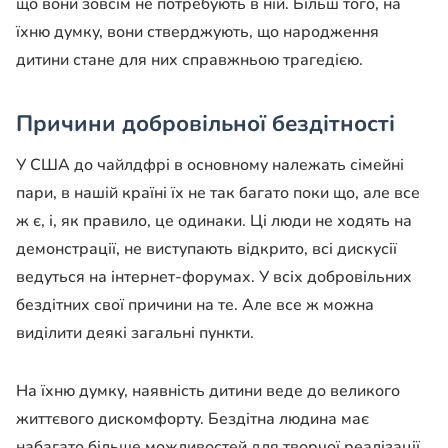
що вони зовсім не потребують в ній. Більш того, на
їхню думку, вони стверджують, що народження
дитини стане для них справжньою трагедією.
Причини добровільної бездітності
У США до чайлдфрі в основному належать сімейні
пари, в нашій країні їх не так багато поки що, але все
ж є, і, як правило, це одинаки. Ці люди не ходять на
демонстрації, не виступають відкрито, всі дискусії
ведуться на інтернет-форумах. У всіх добровільних
бездітних свої причини на те. Але все ж можна
виділити деякі загальні пункти.
На їхню думку, наявність дитини веде до великого
життєвого дискомфорту. Бездітна людина має
набагато більше можливостей для творчої реалізації,