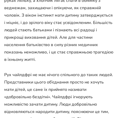
руках ляльку, а хлопчик лягає спати в обнімку з
ведмежам, захищаючи і опікуючи, як справжній
чоловік. З віком інстинкт мати дитину затверджується
і міцніє, і до зрілого віку стає усвідомленим. Більшість
людей стають батьками і пізнають всі радощі і
прикрощі виховання дітей. Але для частини
населення батьківство в силу різних медичних
показань неможливо, і це стає справжньою трагедією
в їхньому житті.
Рух чайлдфрі не має нічого спільного до таких людей.
Представники цього об’єднання просто не хочуть
мати дітей, це саме їх прийнято називати
«добровільно бездітні». Чайлдфрі ігнорують
можливістю зачати дитину. Люди добровільно
відмовляються народити дитину, пояснюючи це тим,