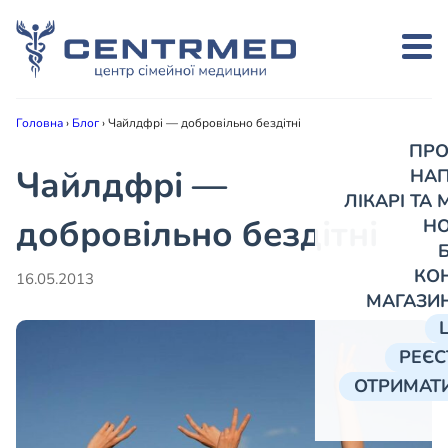
Головна
›
Блог
›
Чайлдфрі — добровільно бездітні
ПРО
Чайлдфрі —
НА
ЛІКАРІ ТА
добровільно бездітні
Н
КО
16.05.2013
МАГАЗИ
РЕЄС
ОТРИМАТИ