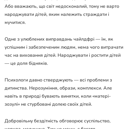
Або вважають, що світ недосконалий, тому не варто
народжувати дітей, яким належить страждати і
мучитися.
Одне з улюблених виправдань чайлдфрі — їм, як
успішним і забезпеченим людям, нема чого витрачати
час на виховання дітей. Народжувати і ростити дітей
— це доля бідняків.
Психологи давно стверджують — всі проблеми з
дитинства. Нерозуміння, образи, комплекси. Але
навіть в природі бувають винятки, коли «матері-
зозулі» не стурбовані долею своїх дітей.
Добровільну бездітність обговорює суспільство,
церква, медицина. Тим не менш, є багато