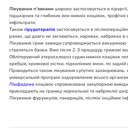
Лікування п’явками
широко застосовується в хірургії
підшкірних та глибоких вен нижніх кінцівок, трофічні
інфільтрати.
Також
гірудотерапія
застосовується в післяопераційн
ранах, що довго не загоюються, наривах, набряках в о
Лікування гриж завжди супроводжується вакуумною те
ставляться банки. Вже після 2-3 процедур грижові в
Облітеруючий атеросклероз судин нижніх кінцівок пот
хребців, крижової кістки, підколінних ямок, по задні
Проводиться також лікування супутніх захворювань: хо
універсальній програмі оздоровлення всього організм
Лімфадема
кінцівок спровокована закупоркою вивідн
прикладають на границі нормальної та набряклої шкі
Лікування фурункулів, панариціїв, післяін´єкційних ін