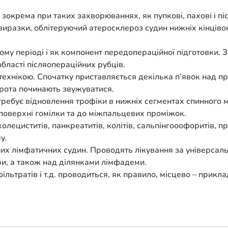
, зокрема при таких захворюваннях, як пупкові, пахові і п
 виразки, облітеруючий атеросклероз судин нижніх кінцівок
ому періоді і як компонент передопераційної підготовки.
бласті післяопераційних рубців.
хнікою. Спочатку приставляється декілька п’явок над про
орота починають звужуватися.
ребує відновлення трофіки в нижніх сегментах спинного м
й поверхні гомілки та до міжпальцевих проміжок.
лециститів, панкреатитів, колітів, сальпінгооофоритів, пр
у.
их лімфатичних судин. Проводять лікування за універсал
ри, а також над ділянками лімфадеми.
фільтратів і т.д. проводиться, як правило, місцево – прик