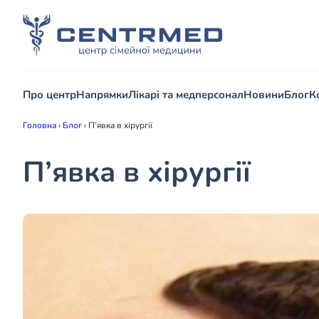
Про центр
Напрямки
Лікарі та медперсонал
Новини
Блог
К
Головна
›
Блог
›
П’явка в хірургії
П’явка в хірургії