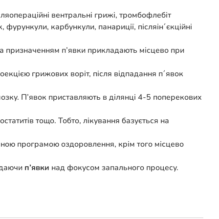
ісляопераційні вентральні грижі, тромбофлебіт
, фурункули, карбункули, панариції, післяін´єкційні
 За призначенням п’явки прикладають місцево при
екцією грижових воріт, після відпадання п´явок
озку. П’явок приставляють в ділянці 4-5 поперекових
остатитів тощо. Тобто, лікування базується на
ьною програмою оздоровлення, крім того місцево
ладаючи
п’явки
над фокусом запального процесу.