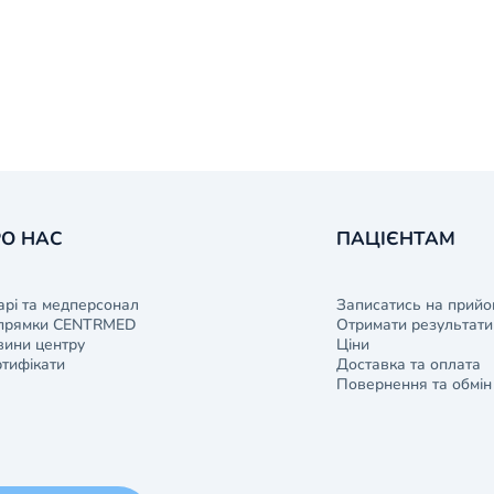
О НАС
ПАЦІЄНТАМ
арі та медперсонал
Записатись на прийо
прямки CENTRMED
Отримати результати 
ини центру
Ціни
тифікати
Доставка та оплата
Повернення та обмін