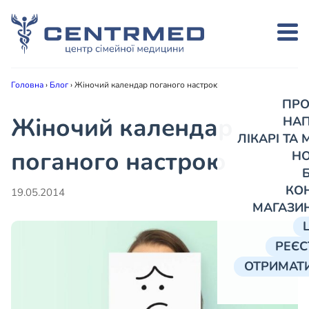
Головна
›
Блог
›
Жіночий календар поганого настрою
ПРО
Жіночий календар
НА
ЛІКАРІ ТА
поганого настрою
Н
КО
19.05.2014
МАГАЗИ
РЕЄС
ОТРИМАТИ