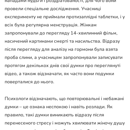
нападами нудьги і роздратованості, для чого вони
провели спеціальне дослідження. Учасниці
експерименту не приймали протизаплідні таблетки, і у
всіх була регулярна менструація. Жінкам
запропонували до перегляду 14-хвилинний фільм,
насичений картинами смерті та насильства. Відразу
після перегляду для аналізу на гормони була взята
проба слини, а учасницям запропонували записувати
протягом декількох днів свої думки про переглянуті
відео, а також відзначати, як часто вони подумки
поверталися до нього.
Психологи відзначають, що повторювальні і небажані
думки – це ознака неспокою і навіть розлади. Як
правило, такі думки виникають відразу після
перенесеного стресу і можуть хвилювати жіночу душу