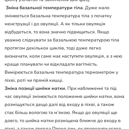
Зміна базальної температури тіла
. Дуже мало
змінюється базальна температура тіла з початку
менструації і до овуляції. А як тільки овуляція
відбудеться, то вона значно підвищиться. Якщо
уважно слідкувати за базальною температурою тіла
протягом декількох циклів, тоді дуже легко
визначати, коли саме має наступити овуляція, а з нею
краще планувати чи відкладати вагітність.
Вимірюється базальна температура термометром у
піхві, роті чи прямій кишці.
Зміна позиції шийки матки.
При наближенні та під
час овуляції змінюється положення шийки матки, вона
розміщується дещо далі від входу в піхві, а також
стає більш вологою та м’якою. Якщо до овуляції ще
довго, то шийка матки розміщена ближче до входу в
піхві, а також тверда.Перед тим, як проводити огляд