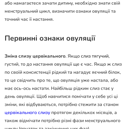
або намагаєтеся зачати дитину, необхідно знати свій
менструальний цикл, визначити ознаки овуляції та
точний час її настання.
Первинні о
знаки овуляції
Зміна слизу цервікального
. Якщо
слиз тягучий
,
густий, то до настання овуляції ще є час. Якщо ж слиз
по своїй консистенції рідкий та нагадує яєчний білок,
то це свідчить про те, що овуляція уже настала, або
має ось-ось настати. Найбільш рідким слиз стає у
день овуляції. Щоб навчитися помічати у себе усі ці
зміни, які відбуваються, потрібно стежити за станом
цервікального слизу
протягом декількох місяців, а
також відмічати потрібно різні фази менструального
циклу (початок та закінчення цих фаз).