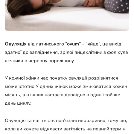
Овуляція
від латинського “
ovum
” – “яйце”, це вихід
здатної до запліднення, зрілої яйцеклітини з фолікула
яєчника в черевну порожнину.
У кожної жінки час
початку овуляції
розрізнятися
може істотно
.
У одних жінок може змінюватися кожен
місяць, а в інших настає відповідно
в один і той же
день циклу.
Овуляція та вагітність пов
’
язані нерозривно, тому що,
коли ви хочете відкласти вагітність на певний термін