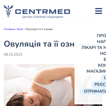
Головна
›
Блог
›
Овуляція та її ознаки
ПРО
Овуляція та її ознаки
НА
ЛІКАРІ ТА
Н
08.10.2023
КО
МАГАЗИ
РЕЄС
ОТРИМАТИ