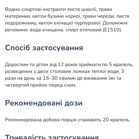
Водно-спиртові екстракти листя шавлії, трави
материнки, квіток бузини чорної, трави череди, листя
подорожнику, квіток ехінацеї пурпурової. Допоміжні
речовини: вода очищена, спирт етиловий (Е1510).
Спосіб застосування
Дорослим та дітям від 12 років приймати по 5 крапель,
розведених у двох столових ложках теплої води, 3
рази на день за 15–30 хвилин до вживання їжі та
четвертий прийом перед сном.
Рекомендовані дози
Рекомендована добова порція становить 20 крапель.
Тривалість застосування