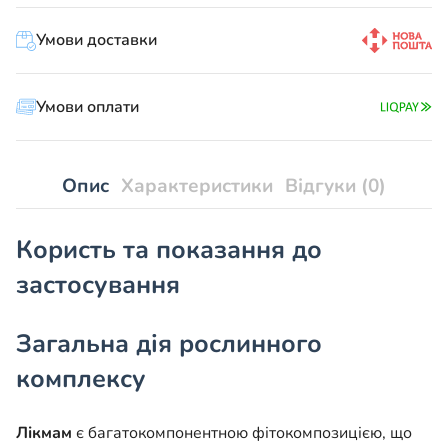
планета
«Лікмам»
Умови доставки
-
підтримка
жіночої
Умови оплати
репродуктивної
системи
кількість
Опис
Характеристики
Відгуки (0)
Користь та показання до
застосування
Загальна дія рослинного
комплексу
Лікмам
є багатокомпонентною фітокомпозицією, що