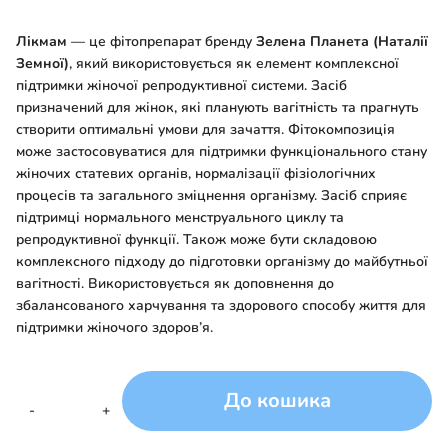
Лікмам
— це фітопрепарат бренду
Зелена Планета (Наталії
Земної)
, який використовується як елемент комплексної
підтримки жіночої репродуктивної системи. Засіб
призначений для жінок, які планують вагітність та прагнуть
створити оптимальні умови для зачаття. Фітокомпозиція
може застосовуватися для підтримки функціонального стану
жіночих статевих органів, нормалізації фізіологічних
процесів та загального зміцнення організму. Засіб сприяє
підтримці нормального менструального циклу та
репродуктивної функції. Також може бути складовою
комплексного підходу до підготовки організму до майбутньої
вагітності. Використовується як доповнення до
збалансованого харчування та здорового способу життя для
підтримки жіночого здоров’я.
До кошика
Фітозасіб
-
+
Зелена