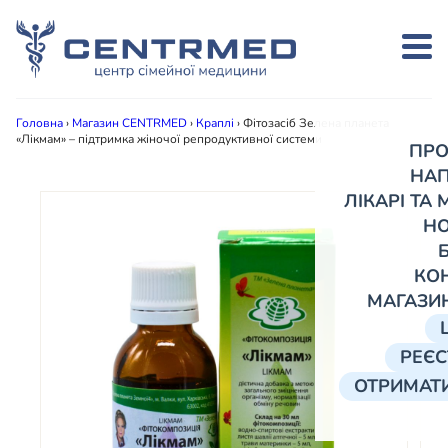
Головна
›
Магазин CENTRMED
›
Краплі
›
Фітозасіб Зелена планета
«Лікмам» – підтримка жіночої репродуктивної системи
ПРО
НА
ЛІКАРІ ТА
Н
КО
МАГАЗИ
РЕЄС
ОТРИМАТИ