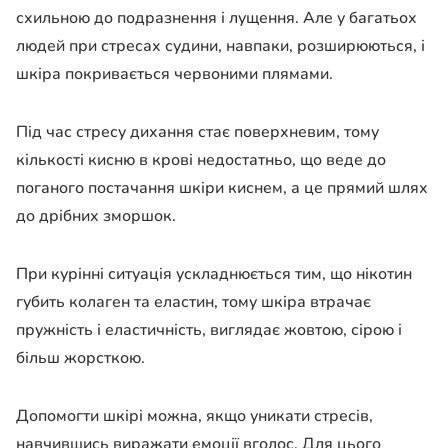
схильною до подразнення і лущення. Але у багатьох
людей при стресах судини, навпаки, розширюються, і
шкіра покривається червоними плямами.
Під час стресу дихання стає поверхневим, тому
кількості кисню в крові недостатньо, що веде до
поганого постачання шкіри киснем, а це прямий шлях
до дрібних зморшок.
При курінні ситуація ускладнюється тим, що нікотин
губить колаген та еластин, тому шкіра втрачає
пружність і еластичність, виглядає жовтою, сірою і
більш жорсткою.
Допомогти шкірі можна, якщо уникати стресів,
навчившись виражати емоції вголос. Для цього