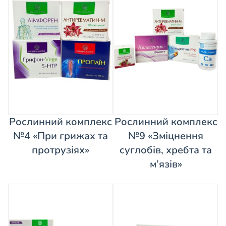
Рослинний комплекс
Рослинний комплекс
№4 «При грижах та
№9 «Зміцнення
протрузіях»
суглобів, хребта та
м’язів»