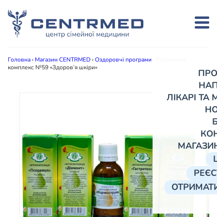
Головна
›
Магазин CENTRMED
›
Оздоровчі програми
›
Рослинний
комплекс №59 «Здоров’я шкіри»
ПРО
НА
ЛІКАРІ ТА
Н
КО
МАГАЗИ
РЕЄС
ОТРИМАТИ