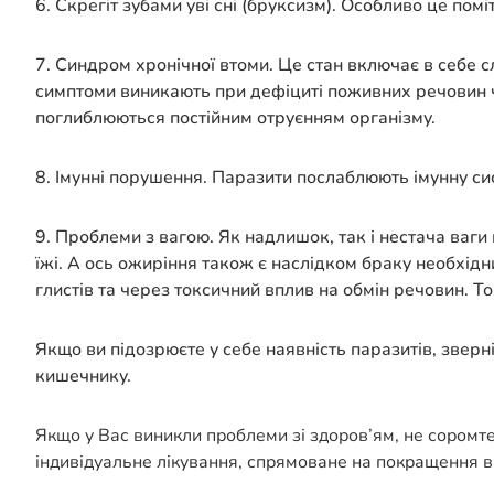
6. Скрегіт зубами уві сні (бруксизм). Особливо це пом
7. Синдром хронічної втоми. Це стан включає в себе сла
симптоми виникають при дефіциті поживних речовин чере
поглиблюються постійним отруєнням організму.
8. Імунні порушення. Паразити послаблюють імунну си
9. Проблеми з вагою. Як надлишок, так і нестача ва
їжі. А ось ожиріння також є наслідком браку необхідн
глистів та через токсичний вплив на обмін речовин. Т
Якщо ви підозрюєте у себе наявність паразитів, зверн
кишечнику.
Якщо у Вас виникли проблеми зі здоров’ям, не соромт
індивідуальне лікування, спрямоване на покращення в