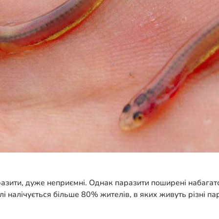
азити, дуже неприємні. Однак паразити поширені набагато
лі налічується більше 80% жителів, в яких живуть різні п