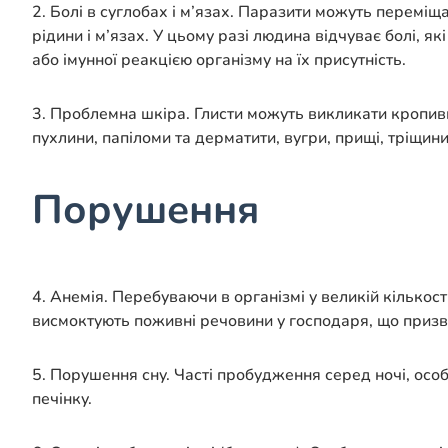
2. Болі в суглобах і м’язах. Паразити можуть переміщ
рідини і м’язах. У цьому разі людина відчуває болі, я
або імунної реакцією організму на їх присутність.
3. Проблемна шкіра. Глисти можуть викликати кропивни
пухлини, папіломи та дерматити, вугри, прищі, тріщини 
Порушення
4. Анемія. Перебуваючи в організмі у великій кількос
висмоктують поживні речовини у господаря, що призвод
5. Порушення сну. Часті пробудження серед ночі, осо
печінку.