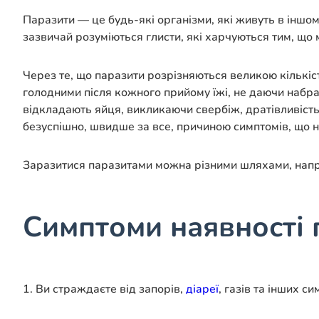
Паразити — це будь-які організми, які живуть в іншо
зазвичай розуміються глисти, які харчуються тим, що м
Через те, що паразити розрізняються великою кількіс
голодними після кожного прийому їжі, не даючи набрат
відкладають яйця, викликаючи свербіж, дратівливість
безуспішно, швидше за все, причиною симптомів, що н
Заразитися паразитами можна різними шляхами, наприк
Симптоми наявності 
1. Ви страждаєте від запорів,
діареї
, газів та інших 