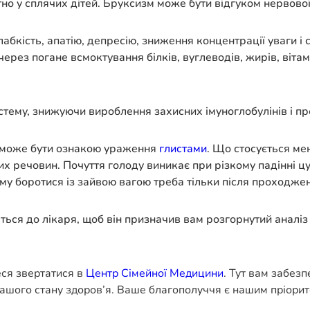
ітно у сплячих дітей. Бруксизм може бути відгуком нервово
бкість, апатію, депресію, зниження концентрації уваги і сл
з погане всмоктування білків, вуглеводів, жирів, вітаміні
стему, знижуючи вироблення захисних імуноглобулінів і пр
ги може бути ознакою ураження
глистами
. Що стосується ме
их речовин. Почуття голоду виникає при різкому падінні ц
ому боротися із зайвою вагою треба тільки після проходжен
іться до лікаря, щоб він призначив вам розгорнутий аналіз
еся звертатися в
Центр Сімейної Медицини
. Тут вам забез
ашого стану здоров’я. Ваше благополуччя є нашим пріорит