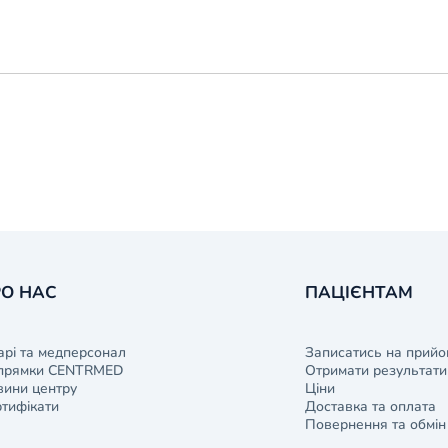
О НАС
ПАЦІЄНТАМ
арі та медперсонал
Записатись на прийо
прямки CENTRMED
Отримати результати 
ини центру
Ціни
тифікати
Доставка та оплата
Повернення та обмін