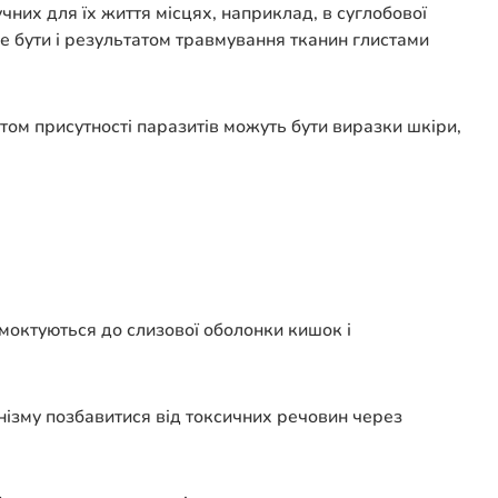
чних для їх життя місцях, наприклад, в суглобової
оже бути і результатом травмування тканин глистами
том присутності паразитів можуть бути виразки шкіри,
смоктуються до слизової оболонки кишок і
анізму позбавитися від токсичних речовин через