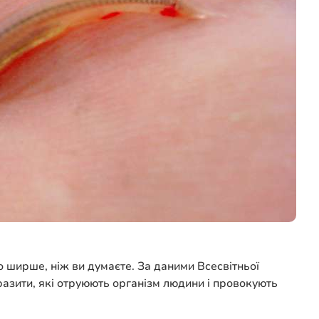
 ширше, ніж ви думаєте. За даними Всесвітньої
аразити, які отруюють організм людини і провокують