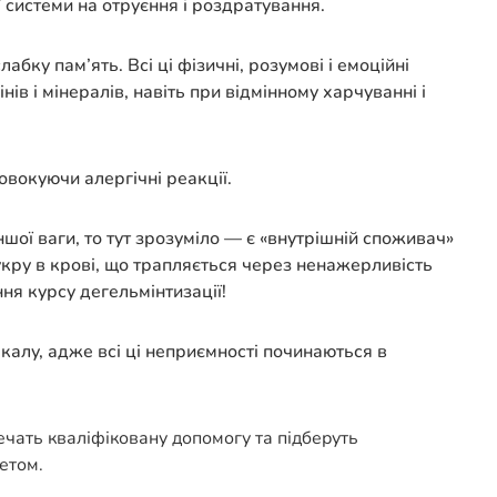
ї системи на отруєння і роздратування.
абку пам’ять. Всі ці фізичні, розумові і емоційні
в і мінералів, навіть при відмінному харчуванні і
овокуючи алергічні реакції.
ншої ваги, то тут зрозуміло — є «внутрішній споживач»
укру в крові, що трапляється через ненажерливість
ня курсу дегельмінтизації!
 калу, адже всі ці неприємності починаються в
печать кваліфіковану допомогу та підберуть
етом.