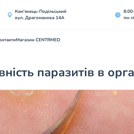
Кам’янець-Подільський
8:00
вул. Драгоманова 14А
пн-с
онтакти
Магазин CENTRMED
вність паразитів в орга