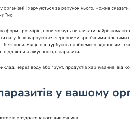
му організмі і харчуються за рахунок нього, можна сказат
и їмо.
тю форм і розмірів, вони можуть викликати найрізноманітн
и вагу. Інші харчуються червоними кров’яними тільцями наш
 і безсоння. Якщо вас турбують проблеми зі здоров’ям, з 
е піддаються лікуванню, є паразити.
лад, через воду або грунт, продуктів харчування, від ко
паразитів у вашому орг
симптомів роздратованого кишечника.