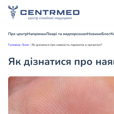
Про центр
Напрямки
Лікарі та медперсонал
Новини
Блог
К
Головна
›
Блог
›
Як дізнатися про наявність паразитів в організмі?
Як дізнатися про ная