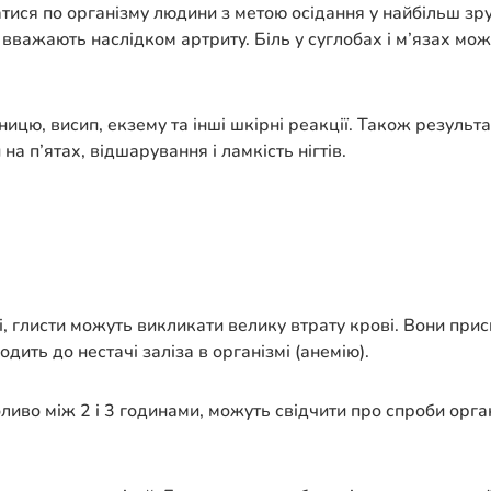
атися по організму людини з метою осідання у найбільш зру
кі вважають наслідком артриту. Біль у суглобах і м’язах м
цю, висип, екзему та інші шкірні реакції. Також результа
на п’ятах, відшарування і ламкість нігтів.
ті, глисти можуть викликати велику втрату крові. Вони при
ить до нестачі заліза в організмі (анемію).
бливо між 2 і 3 годинами, можуть свідчити про спроби орг