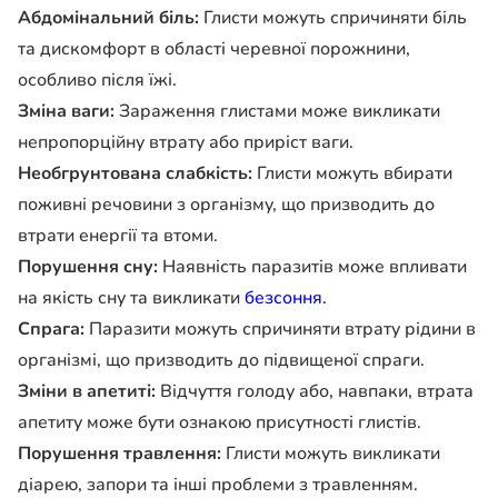
Абдомінальний біль:
Глисти можуть спричиняти біль
та дискомфорт в області черевної порожнини,
особливо після їжі.
Зміна ваги:
Зараження глистами може викликати
непропорційну втрату або приріст ваги.
Необгрунтована слабкість:
Глисти можуть вбирати
поживні речовини з організму, що призводить до
втрати енергії та втоми.
Порушення сну:
Наявність паразитів може впливати
на якість сну та викликати
безсоння.
Спрага:
Паразити можуть спричиняти втрату рідини в
організмі, що призводить до підвищеної спраги.
Зміни в апетиті:
Відчуття голоду або, навпаки, втрата
апетиту може бути ознакою присутності глистів.
Порушення травлення:
Глисти можуть викликати
діарею, запори та інші проблеми з травленням.