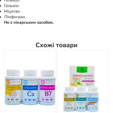
Гепахол
Гельмін
Міцетан
Лімфогран
Не є лікарським засобом.
Схожі товари