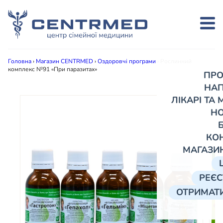
Головна
›
Магазин CENTRMED
›
Оздоровчі програми
›
Рослинний
комплекс №91 «При паразитах»
ПРО
НА
ЛІКАРІ ТА
Н
КО
МАГАЗИ
РЕЄС
ОТРИМАТИ