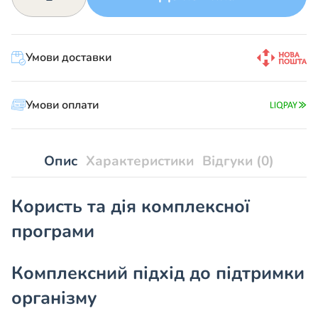
№91
«При
паразитах»
Умови доставки
кількість
Умови оплати
Опис
Характеристики
Відгуки (0)
Користь та дія комплексної
програми
Комплексний підхід до підтримки
організму