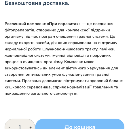
Безкоштовна доставка.
Рослинний комплекс «При паразитах»
— це поєднання
фітопрепаратів, створених для комплексної підтримки
організму під час програм очищення травної системи. До
складу входять засоби, дія яких спрямована на підтримку
нормальної роботи шлунково-кишкового тракту, печінки,
жовчовивідної системи, імунної відповіді та природних
процесів очищення організму. Комплекс може
використовуватись як елемент дієтичного харчування для
створення оптимальних умов функціонування травної
системи. Програма допомагає підтримувати здоровий баланс
кишкового середовища, сприяє нормалізації травлення та
покращенню загального самопочуття.
Рослинний
До кошика
-
+
комплекс