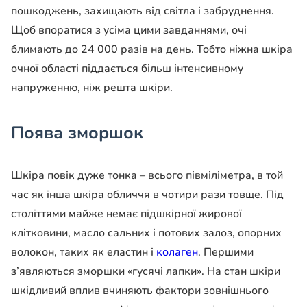
пошкоджень, захищають від світла і забруднення.
Щоб впоратися з усіма цими завданнями, очі
блимають до 24 000 разів на день. Тобто ніжна шкіра
очної області піддається більш інтенсивному
напруженню, ніж решта шкіри.
Поява зморшок
Шкіра повік дуже тонка – всього півміліметра, в той
час як інша шкіра обличчя в чотири рази товще. Під
століттями майже немає підшкірної жирової
клітковини, масло сальних і потових залоз, опорних
волокон, таких як еластин і
колаген
. Першими
з’являються зморшки «гусячі лапки». На стан шкіри
шкідливий вплив вчиняють фактори зовнішнього