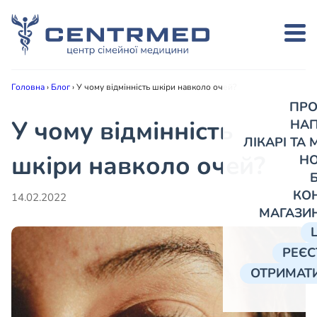
Головна
›
Блог
›
У чому відмінність шкіри навколо очей?
ПРО
У чому відмінність
НА
ЛІКАРІ ТА
шкіри навколо очей?
Н
КО
14.02.2022
МАГАЗИ
РЕЄС
ОТРИМАТИ