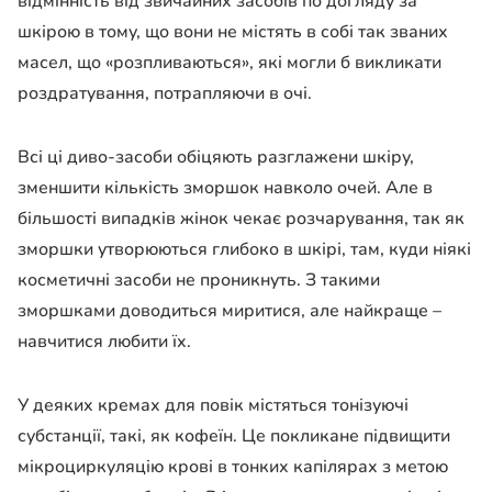
відмінність від звичайних засобів по догляду за
шкірою в тому, що вони не містять в собі так званих
масел, що «розпливаються», які могли б викликати
роздратування, потрапляючи в очі.
Всі ці диво-засоби обіцяють разглажени шкіру,
зменшити кількість зморшок навколо очей. Але в
більшості випадків жінок чекає розчарування, так як
зморшки утворюються глибоко в шкірі, там, куди ніякі
косметичні засоби не проникнуть. З такими
зморшками доводиться миритися, але найкраще –
навчитися любити їх.
У деяких кремах для повік містяться тонізуючі
субстанції, такі, як кофеїн. Це покликане підвищити
мікроциркуляцію крові в тонких капілярах з метою