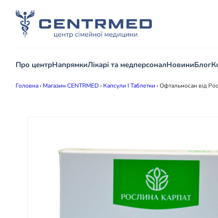
Про центр
Напрямки
Лікарі та медперсонал
Новини
Блог
К
Головна
›
Магазин CENTRMED
›
Капсули І Таблетки
›
Офтальмосан від Рос