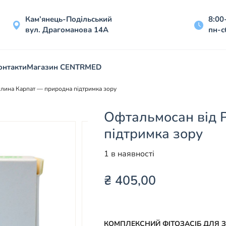
Кам’янець-Подільський
8:00
вул. Драгоманова 14А
пн-с
онтакти
Магазин CENTRMED
лина Карпат — природна підтримка зору
Офтальмосан від 
підтримка зору
1 в наявності
₴
405,00
КОМПЛЕКСНИЙ ФІТОЗАСІБ ДЛЯ З