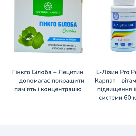
Гінкго Білоба + Лецитин
L-Лізин Pro 
— допомагає покращити
Карпат – віта
пам’ять і концентрацію
підвищення і
системи 60 