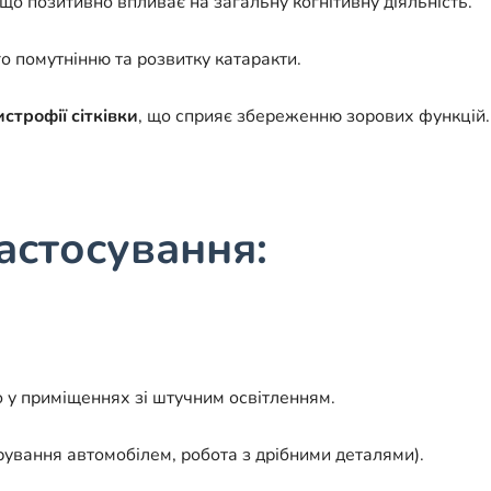
 що позитивно впливає на загальну когнітивну діяльність.
го помутнінню та розвитку катаракти.
строфії сітківки
, що сприяє збереженню зорових функцій.
астосування:
 у приміщеннях зі штучним освітленням.
рування автомобілем, робота з дрібними деталями).