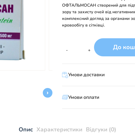
ОФТАЛЬМОСАН створений для підтр
зору та захисту очей від негативни
комплексний догляд за органами зо
кровообігу в сітківці.
До кош
Офтальмосан
-
+
від
Рослина
Карпат
Умови доставки
—
природна
підтримка
зору
Умови оплати
кількість
Опис
Характеристики
Відгуки (0)