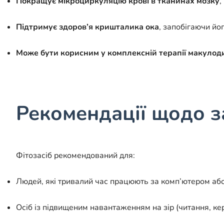
Покращує мікроциркуляцію крові в тканинах мозку
,
Підтримує здоров’я кришталика ока
, запобігаючи йо
Може бути корисним у комплексній терапії макулоди
Рекомендації щодо з
Фітозасіб рекомендований для:
Людей, які тривалий час працюють за комп’ютером або
Осіб із підвищеним навантаженням на зір (читання, ке