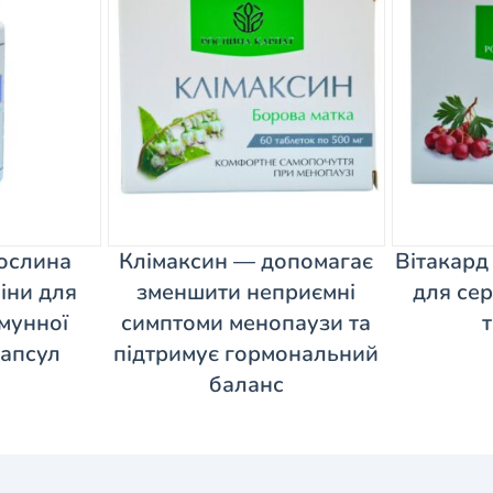
Рослина
Клімаксин — допомагає
Вітакард
міни для
зменшити неприємні
для сер
мунної
симптоми менопаузи та
капсул
підтримує гормональний
баланс