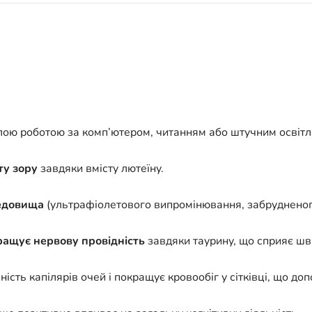
алою роботою за комп’ютером, читанням або штучним освіт
ту зору
завдяки вмісту лютеїну.
редовища
(ультрафіолетового випромінювання, забрудненого 
ащує нервову провідність
завдяки таурину, що сприяє ш
ність капілярів очей і покращує кровообіг у сітківці, що до