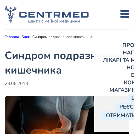
Головна
›
Блог
›
Синдром подразненого кишечника
ПРО
Синдром подразненого
НА
ЛІКАРІ ТА
кишечника
Н
КО
23.06.2013
МАГАЗИ
РЕЄС
ОТРИМАТИ