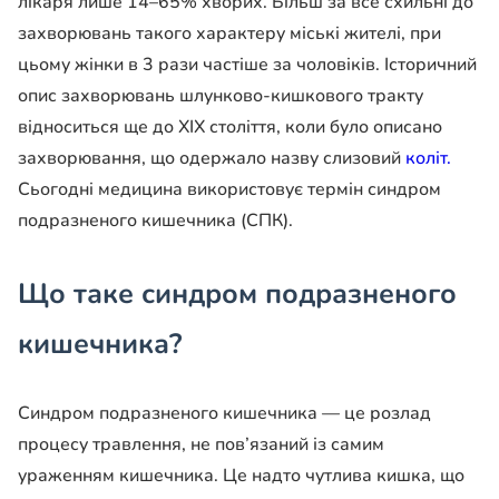
лікаря лише 14–65% хворих. Більш за все схильні до
захворювань такого характеру міські жителі, при
цьому жінки в 3 рази частіше за чоловіків. Історичний
опис захворювань шлунково-кишкового тракту
відноситься ще до XIX століття, коли було описано
захворювання, що одержало назву слизовий
коліт.
Сьогодні медицина використовує термін синдром
подразненого кишечника (СПК).
Що таке синдром подразненого
кишечника?
Синдром подразненого кишечника — це розлад
процесу травлення, не пов’язаний із самим
ураженням кишечника. Це надто чутлива кишка, що