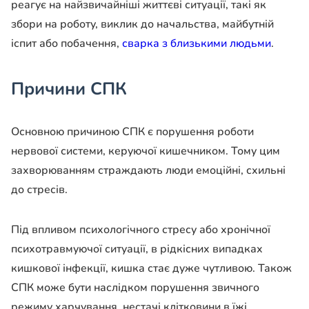
реагує на найзвичайніші життєві ситуації, такі як
збори на роботу, виклик до начальства, майбутній
іспит або побачення,
сварка з близькими людьми
.
Причини С
ПК
Основною причиною СПК є порушення роботи
нервової системи, керуючої кишечником. Тому цим
захворюванням страждають люди емоційні, схильні
до стресів.
Під впливом психологічного стресу або хронічної
психотравмуючої ситуації, в рідкісних випадках
кишкової інфекції, кишка стає дуже чутливою. Також
СПК може бути наслідком порушення звичного
режиму харчування, нестачі клітковини в їжі,