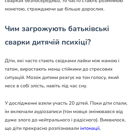
сварках безпосередньо, то часто стають розмінною
монетою, страждаючи ще більше дорослих.
Чим загрожують батьківські
сварки дитячій психіці?
Діти, які часто стають свідками лайки між мамою і
татом, виростають менш стійкими до стресових
ситуацій. Мозок дитини реагує на тон голосу, який
несе в собі злість, навіть під час сну.
У дослідженні взяли участь 20 дітей. Поки діти спали,
їм включали аудіозаписи (тон мовця змінювався від
дуже злого до нейтрального і радісного). Виявилося,
що діти прекрасно розпізнавали
інтонації
,