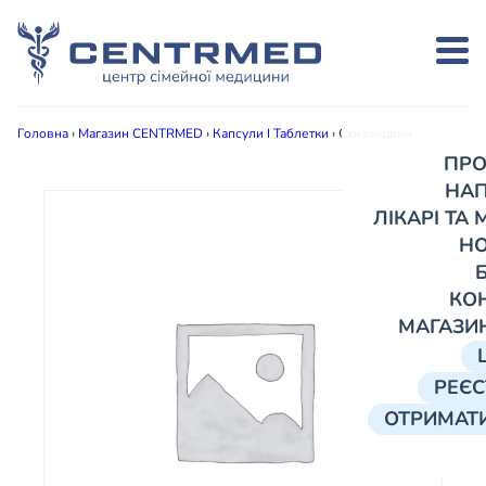
Головна
›
Магазин CENTRMED
›
Капсули І Таблетки
›
Схизандрин
ПРО
НА
ЛІКАРІ ТА
Н
КО
МАГАЗИ
РЕЄС
ОТРИМАТИ