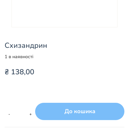
Схизандрин
1 в наявності
₴
138,00
До кошика
Схизандрин
-
+
кількість