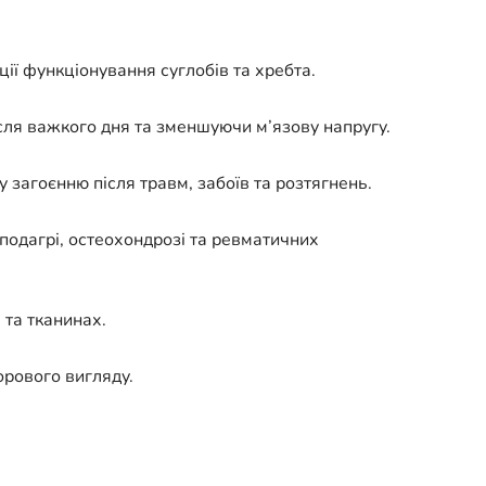
ї функціонування суглобів та хребта.
ісля важкого дня та зменшуючи м’язову напругу.
загоєнню після травм, забоїв та розтягнень.
подагрі, остеохондрозі та ревматичних
 та тканинах.
орового вигляду.