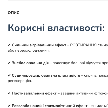
ОПИС
Корисні властивості:
✔
Сильний зігрівальний ефект
– РОЗТИРАННЯ стимулю
або переохолодження.
✔
Знеболювальна дія
– полегшує больові відчуття при
✔
Судинорозширювальна властивість
– сприяє покра
регенерацію.
✔
Протизапальний ефект
– завдяки активним фітоком
✔
Розслабляючий і спазмолітичний ефект
– знімає м