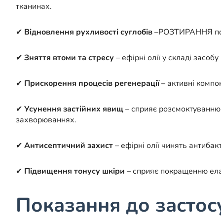
тканинах.
✔
Відновлення рухливості суглобів
–РОЗТИРАННЯ покр
✔
Зняття втоми та стресу
– ефірні олії у складі засо
✔
Прискорення процесів регенерації
– активні компо
✔
Усунення застійних явищ
– сприяє розсмоктуванню 
захворюваннях.
✔
Антисептичний захист
– ефірні олії чинять антибак
✔
Підвищення тонусу шкіри
– сприяє покращенню елас
Показання до застос