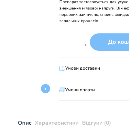
Препарат застосовується для усуне
зменшення м’язової напруги. Він еф
нервових закінчень, сприяє швидко
запальних процесів.
До кош
РОЗТИРАННЯ
-
+
кількість
Умови доставки
Умови оплати
Опис
Характеристики
Відгуки (0)