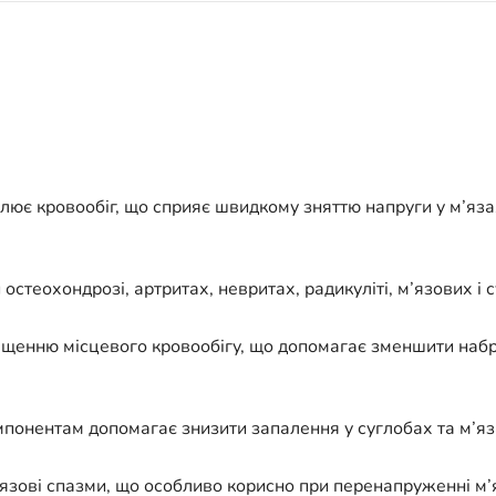
є кровообіг, що сприяє швидкому зняттю напруги у м’язах
 остеохондрозі, артритах, невритах, радикуліті, м’язових і 
щенню місцевого кровообігу, що допомагає зменшити набр
понентам допомагає знизити запалення у суглобах та м’я
’язові спазми, що особливо корисно при перенапруженні м’я