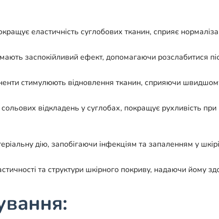
ащує еластичність суглобових тканин, сприяє нормалізаці
бу мають заспокійливий ефект, допомагаючи розслабитися п
ненти стимулюють відновлення тканин, сприяючи швидшому 
сольових відкладень у суглобах, покращує рухливість при 
теріальну дію, запобігаючи інфекціям та запаленням у шкірі
тичності та структури шкірного покриву, надаючи йому зд
ування: