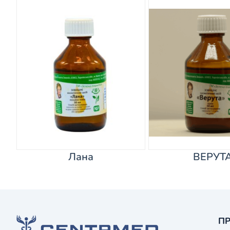
Лана
ВЕРУТ
ПР