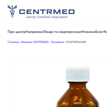
Про центр
Напрямки
Лікарі та медперсонал
Новини
Блог
К
Головна
›
Магазин CENTRMED
›
Лосьйони
›
РОЗТИРАННЯ