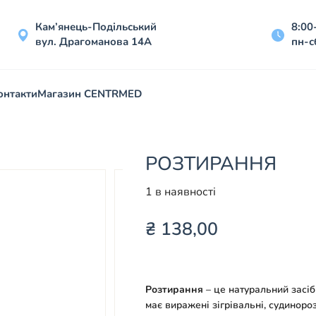
Кам’янець-Подільський
8:00
вул. Драгоманова 14А
пн-с
онтакти
Магазин CENTRMED
РОЗТИРАННЯ
1 в наявності
₴
138,00
Розтирання
– це натуральний засіб
має виражені зігрівальні, судиноро