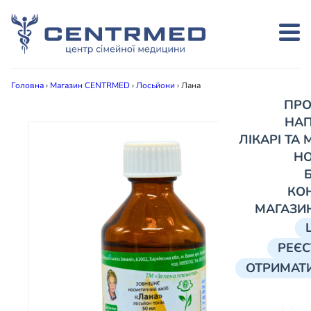
Головна
›
Магазин CENTRMED
›
Лосьйони
›
Лана
ПРО
НА
ЛІКАРІ ТА
Н
КО
МАГАЗИ
РЕЄС
ОТРИМАТИ